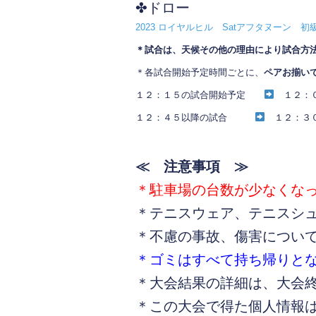
b
✤ドロー
o
2023 ロイヤルヒル Satアフタヌーン 
o
＊試合は、天候その他の理由により試合方
k
＊各試合開始予定時間ごとに、
ペアお揃い
１２：１５の試合開始予定
１２：０
１２：４５以降の試合
１２：３０
≪ 注意事項 ≫
＊駐車場の台数が少なくな
＊テニスウェア、テニスシ
＊不慮の事故、傷害につい
＊ゴミはすべて持ち帰りと
＊大会結果の詳細は、大会
＊この大会で得た個人情報