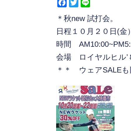
F
T
Li
a
wi
n
＊秋new 試打会。
c
tt
e
e
er
日程１０月２０日(金
b
時間 AM10:00~PM5:
o
会場 ロイヤルヒル’
o
k
＊＊ ウェアSALE