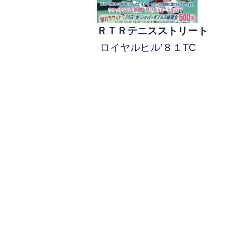
ＲＴＲテニスストリート
ロイヤルヒル’８１TC