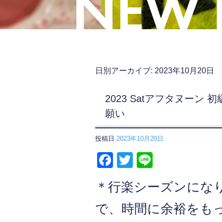
日別アーカイブ:
2023年10月20日
2023 Satアフタヌーン
願い
投稿日
2023年10月20日
F
T
Li
a
wi
n
＊行楽シーズンにな
c
tt
e
e
er
で、時間に余裕をも