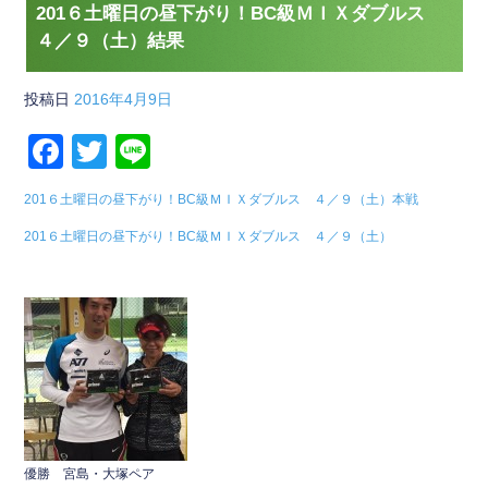
201６土曜日の昼下がり！BC級ＭＩＸダブルス
４／９（土）結果
投稿日
2016年4月9日
F
T
Li
a
wi
n
201６土曜日の昼下がり！BC級ＭＩＸダブルス ４／９（土）本戦
c
tt
e
201６土曜日の昼下がり！BC級ＭＩＸダブルス ４／９（土）
e
er
b
o
o
k
優勝 宮島・大塚ペア