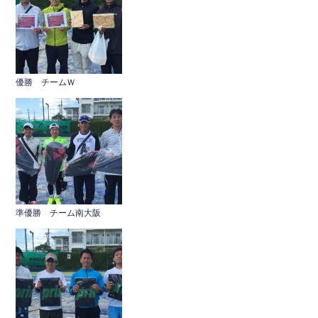
e
er
b
o
o
優勝 チームＷ
k
準優勝 チーム南大阪