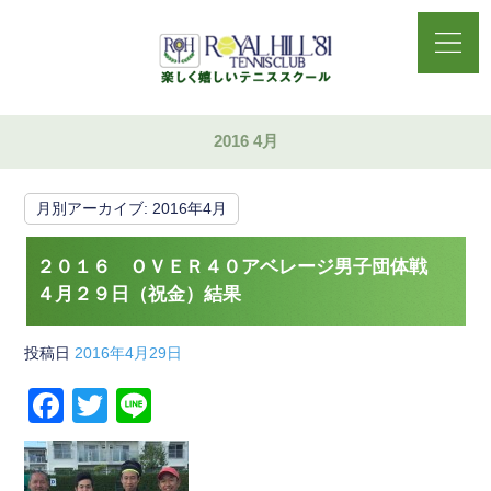
2016 4月
月別アーカイブ:
2016年4月
２０１６ ＯＶＥＲ４０アベレージ男子団体戦
４月２９日（祝金）結果
投稿日
2016年4月29日
F
T
Li
a
wi
n
c
tt
e