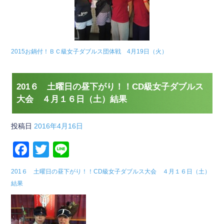
2015お鍋付！ＢＣ級女子ダブルス団体戦 4月19日（火）
201６ 土曜日の昼下がり！！CD級女子ダブルス
大会 ４月１６日（土）結果
投稿日
2016年4月16日
F
T
Li
a
wi
n
201６ 土曜日の昼下がり！！CD級女子ダブルス大会 ４月１６日（土）
c
tt
e
結果
e
er
b