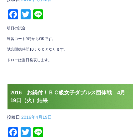
F
T
Li
a
wi
n
明日の試合
c
tt
e
練習コート9時からOKです。
e
er
試合開始時間10：００となります。
b
ドローは当日発表します。
o
o
k
2016 お鍋付！ＢＣ級女子ダブルス団体戦 4月
19日（火）結果
投稿日
2016年4月19日
F
T
Li