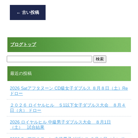
e
er
←
古い投稿
b
o
o
ブログトップ
k
最近の投稿
2026 Satアフタヌーン CD級女子ダブルス ８月８日（土）Re
ドロー
２０２６ ロイヤルヒル Ｓ1以下女子ダブルス大会 ８月４
日（火） ドロー
2026 ロイヤルヒル 中級男子ダブルス大会 ８月1日
（土） 試合結果