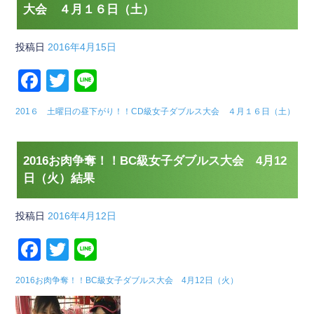
大会 ４月１６日（土）
投稿日
2016年4月15日
F
T
Li
a
wi
n
201６ 土曜日の昼下がり！！CD級女子ダブルス大会 ４月１６日（土）
c
tt
e
e
er
2016お肉争奪！！BC級女子ダブルス大会 4月12
b
日（火）結果
o
o
投稿日
2016年4月12日
k
F
T
Li
a
wi
n
2016お肉争奪！！BC級女子ダブルス大会 4月12日（火）
c
tt
e