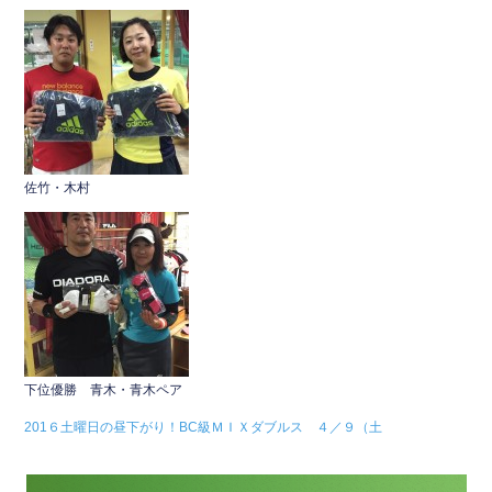
佐竹・木村
下位優勝 青木・青木ペア
201６土曜日の昼下がり！BC級ＭＩＸダブルス ４／９（土