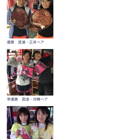
e
er
b
o
o
k
優勝 渡瀬・正井ペア
準優勝 霜浦・河﨑ペア