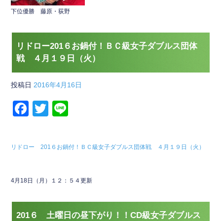
下位優勝 藤原・荻野
リドロー201６お鍋付！ＢＣ級女子ダブルス団体
戦 ４月１９日（火）
投稿日
2016年4月16日
F
T
Li
a
wi
n
c
tt
e
リドロー 201６お鍋付！ＢＣ級女子ダブルス団体戦 ４月１９日（火）
e
er
b
4月18日（月）１２：５４更新
o
o
k
201６ 土曜日の昼下がり！！CD級女子ダブルス