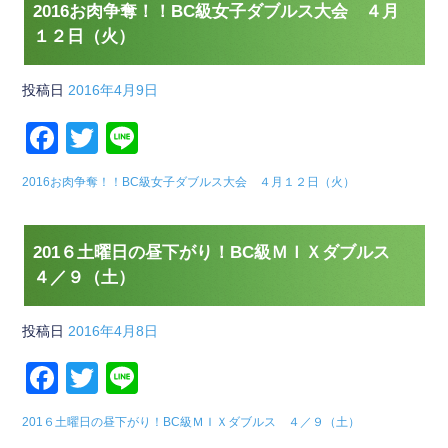
2016お肉争奪！！BC級女子ダブルス大会 ４月
１２日（火）
投稿日
2016年4月9日
F
T
Li
a
wi
n
2016お肉争奪！！BC級女子ダブルス大会 ４月１２日（火）
c
tt
e
e
er
201６土曜日の昼下がり！BC級ＭＩＸダブルス
b
４／９（土）
o
o
投稿日
2016年4月8日
k
F
T
Li
a
wi
n
201６土曜日の昼下がり！BC級ＭＩＸダブルス ４／９（土）
c
tt
e