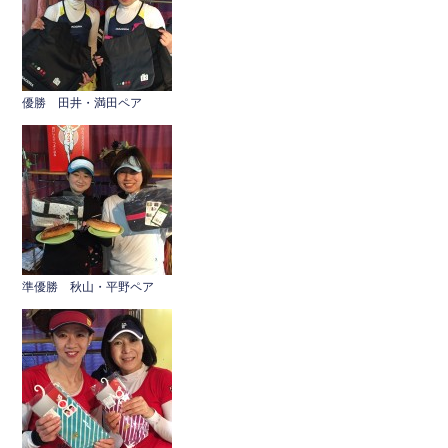
o
o
k
優勝 田井・満田ペア
準優勝 秋山・平野ペア