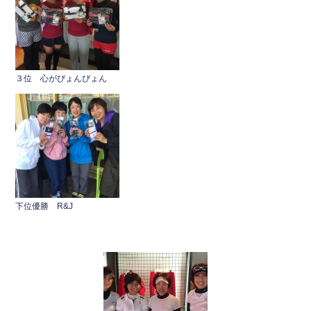
３位 心がぴょんぴょん
下位優勝 R&J