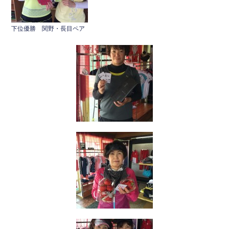
下位優勝 関野・長目ペア