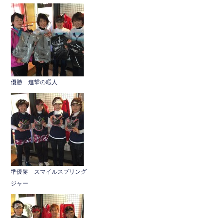
a
wi
n
c
tt
e
e
er
b
o
o
優勝 進撃の暇人
k
準優勝 スマイルスプリング
ジャー