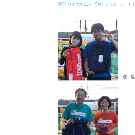
b
2022 ロイヤルヒル Satアフタヌーン 
o
o
k
優 勝