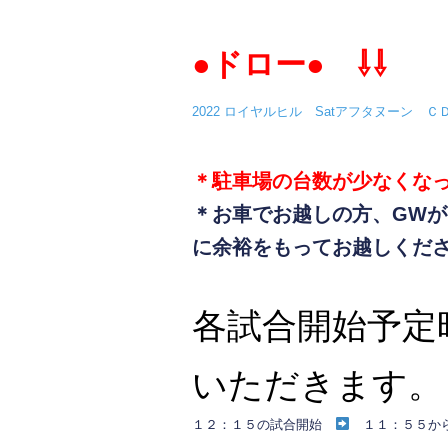
c
tt
e
e
er
●ドロー●
⇩⇩
b
2022 ロイヤルヒル Satアフタヌーン 
o
o
k
＊駐車場の台数が少なくな
＊お車でお越しの方、GW
に余裕をもってお越しくだ
各試合開始予定
いただきます。
１２：１５の試合開始
１１：５５か