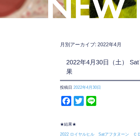
月別アーカイブ:
2022年4月
2022年4月30日（土） 
果
投稿日
2022年4月30日
F
T
Li
a
wi
n
c
tt
e
★結果★
e
er
2022 ロイヤルヒル Satアフタヌーン 