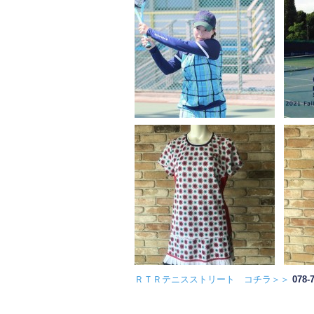
ＲＴＲテニスストリート コチラ＞＞
078-