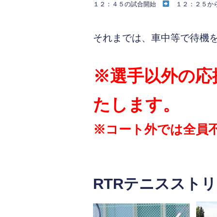
１２：４５の試合開始
１２：２５か
それまでは、車中等で待機
※選手以外の応
たします。
※コート外では全員
RTRテニススト