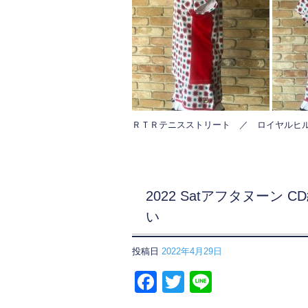
ＲＴＲテニスストリート ／ ロイヤルヒル
2022 Satアフタヌーン
い
投稿日
2022年4月29日
F
T
Li
a
wi
n