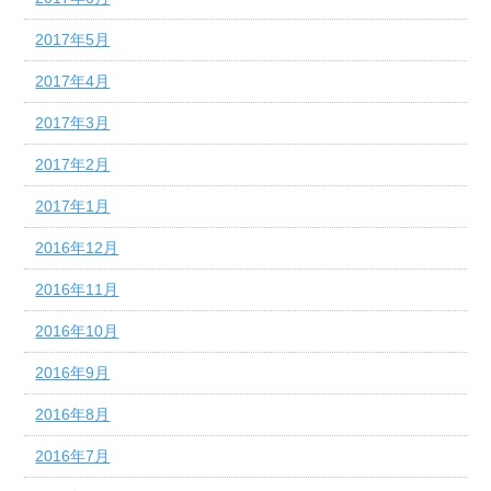
2017年5月
2017年4月
2017年3月
2017年2月
2017年1月
2016年12月
2016年11月
2016年10月
2016年9月
2016年8月
2016年7月