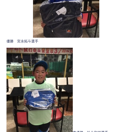
優勝 宮永拓斗選手