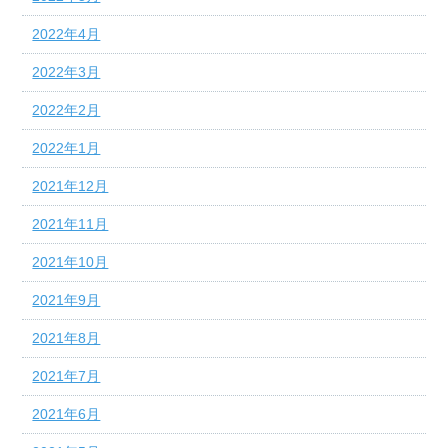
2022年4月
2022年3月
2022年2月
2022年1月
2021年12月
2021年11月
2021年10月
2021年9月
2021年8月
2021年7月
2021年6月