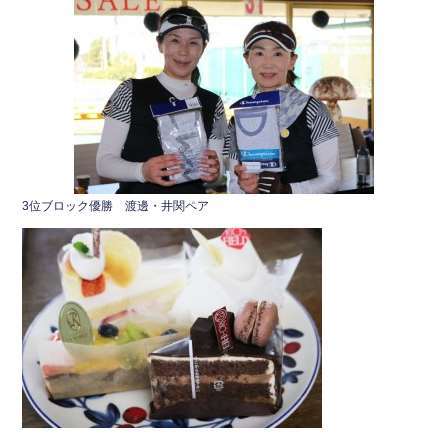
3位ブロック優勝 渡邊・井関ペア