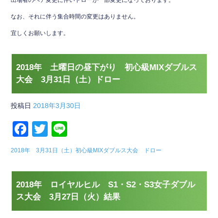
出場者のペア変更に伴いドローが一部変更になっております。
e
er
なお、それに伴う集合時間の変更はありません。
b
宜しくお願いします。
o
o
k
2018年 土曜日の昼下がり 初心級MIXダブルス
大会 3月31日（土）ドロー
投稿日
2018年3月30日
F
T
Li
a
wi
n
2018年 3月31日（土）初心級MIXダブルス大会 ドロー
c
tt
e
e
er
2018年 ロイヤルヒル S1・S2・S3女子ダブル
b
ス大会 3月27日（火）結果
o