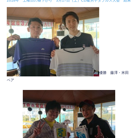
2018年 土曜日の昼下がり 3月17日（土）CD級男子ダブルス大会 結果
c
tt
e
e
er
b
o
o
k
優勝 藤澤・米田
ペア