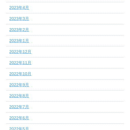
2023年4月
2023年3月
2023年2月
2023年1月
2022年12月
2022年11月
2022年10月
2022年9月
2022年8月
2022年7月
2022年6月
2022年5月