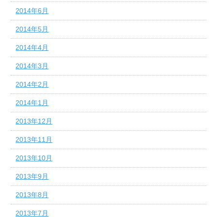
2014年6月
2014年5月
2014年4月
2014年3月
2014年2月
2014年1月
2013年12月
2013年11月
2013年10月
2013年9月
2013年8月
2013年7月