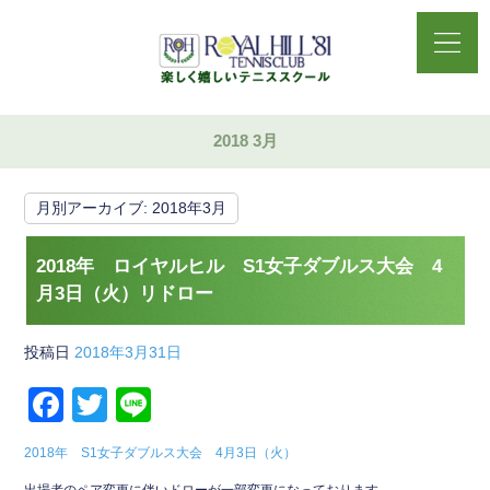
2018 3月
月別アーカイブ:
2018年3月
2018年 ロイヤルヒル S1女子ダブルス大会 4
月3日（火）リドロー
投稿日
2018年3月31日
F
T
Li
a
wi
n
2018年 S1女子ダブルス大会 4月3日（火）
c
tt
e