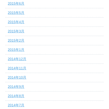
2015年6月
2015年5月
2015年4月
2015年3月
2015年2月
2015年1月
2014年12月
2014年11月
2014年10月
2014年9月
2014年8月
2014年7月