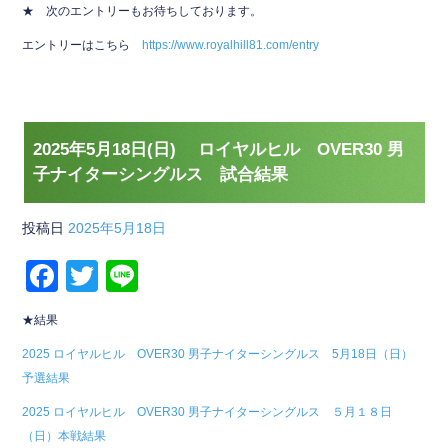
★ 次のエントリーもお待ちしております。
エントリーはこちら
https://www.royalhill81.com/entry
2025年5月18日(日) ロイヤルヒル OVER30 男
子ナイターシングルス 試合結果
投稿日
2025年5月18日
F
T
Li
a
wi
n
★結果
c
tt
e
2025 ロイヤルヒル OVER30 男子ナイターシングルス 5月18日（日）
e
er
予選結果
b
2025 ロイヤルヒル OVER30 男子ナイターシングルス ５月１８日
o
（日）本戦結果