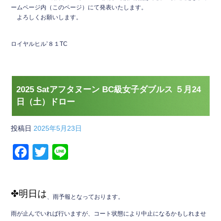
e
er
ームページ内（このページ）にて発表いたします。
b
よろしくお願いします。
o
o
ロイヤルヒル’８１TC
k
2025 Satアフタヌーン BC級女子ダブルス ５月24
日（土）ドロー
投稿日
2025年5月23日
F
T
Li
a
wi
n
c
tt
e
✤明日は
e
er
、雨予報となっております。
b
雨が止んでいれば行いますが、コート状態により中止になるかもしれませ