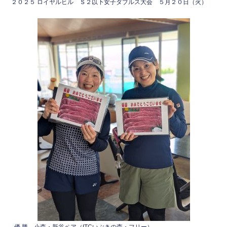
２０２５ ロイヤルヒル Ｓ２以下女子ダブルス大会 ５月２０日（火）
c
tt
e
e
er
b
o
o
k