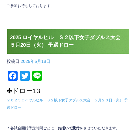
ご参加お待ちしております。
2025 ロイヤルヒル Ｓ２以下女子ダブルス大会
５月20日（火） 予選ドロー
投稿日
2025年5月18日
F
T
Li
a
wi
n
✤ドロー13
c
tt
e
２０２５ロイヤルヒル Ｓ２以下女子ダブルス大会
５月２０日（火） 予
e
er
選ドロー
b
o
＊各試合開始予定時間ごとに、
お揃いで受付
をさせていただきます。
o