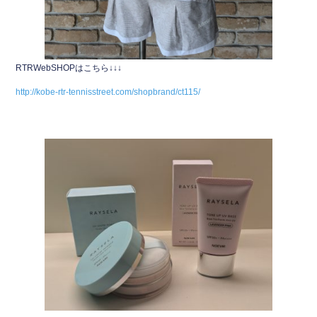
RTRWebSHOPはこちら↓↓↓
http://kobe-rtr-tennisstreet.com/shopbrand/ct115/