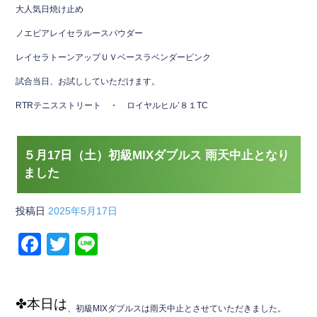
大人気日焼け止め
ノエビアレイセラルースパウダー
レイセラトーンアップＵＶベースラベンダーピンク
試合当日、お試ししていただけます。
RTRテニスストリート ・ ロイヤルヒル’８１TC
５月17日（土）初級MIXダブルス 雨天中止となり
ました
投稿日
2025年5月17日
F
T
Li
a
wi
n
c
tt
e
✤本日は
e
er
、初級MIXダブルスは雨天中止とさせていただきました。