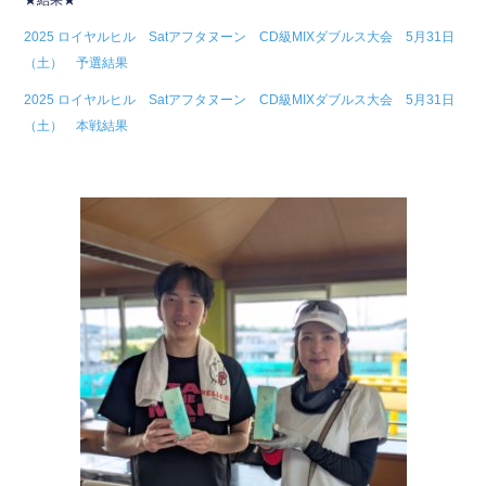
★結果★
e
er
2025 ロイヤルヒル Satアフタヌーン CD級MIXダブルス大会 5月31日
b
（土） 予選結果
o
2025 ロイヤルヒル Satアフタヌーン CD級MIXダブルス大会 5月31日
o
（土） 本戦結果
k