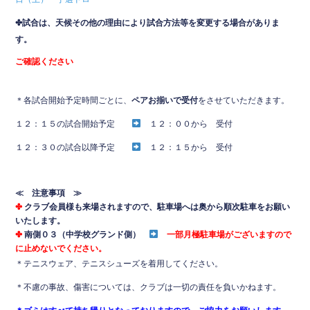
✤試合は、天候その他の理由により試合方法等を変更する場合がありま
す。
ご確認ください
＊各試合開始予定時間ごとに、
ペアお揃いで受付
をさせていただきます。
１２：１５の試合開始予定
１２：００から 受付
１２：３０の試合以降予定
１２：１５から 受付
≪ 注意事項 ≫
✤
クラブ会員様も来場されますので、駐車場へは奥から順次駐車をお願い
いたします。
✤
南側
０３
（中学校グランド側）
一部月極駐車場がございますので
に止めないでください。
＊テニスウェア、テニスシューズを着用してください。
＊不慮の事故、傷害については、クラブは一切の責任を負いかねます。