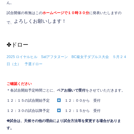
ん。
o
o
試合開催の有無はこの
ホームページで１０時３０分
に発表いたしますの
よろしくお願いします！
k
で、
✤ドロー
2025 ロイヤルヒル Satアフタヌーン BC級女子ダブルス大会 ５月２４
日（土） 予選ドロー
ご確認ください
＊各試合開始予定時間ごとに、
ペアお揃いで受付
をさせていただきます。
１２：１５の試合開始予定
１２：００から 受付
１２：３０の試合以降予定
１２：１５から 受付
✤試合は、天候その他の理由により試合方法等を変更する場合がありま
す。