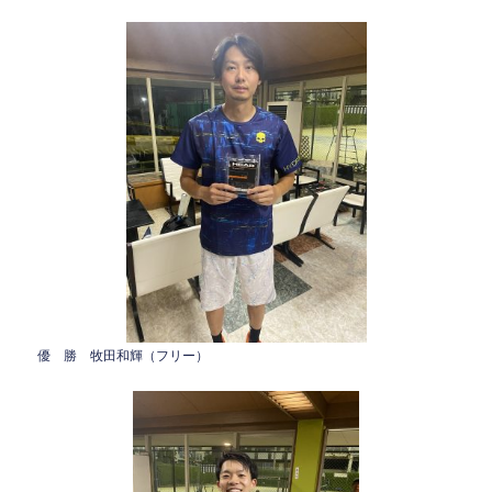
o
k
優 勝 牧田和輝（フリー）