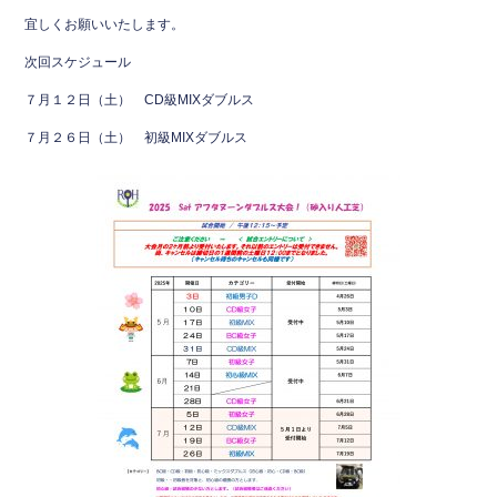
b
宜しくお願いいたします。
o
次回スケジュール
o
７月１２日（土） CD級MIXダブルス
k
７月２６日（土） 初級MIXダブルス