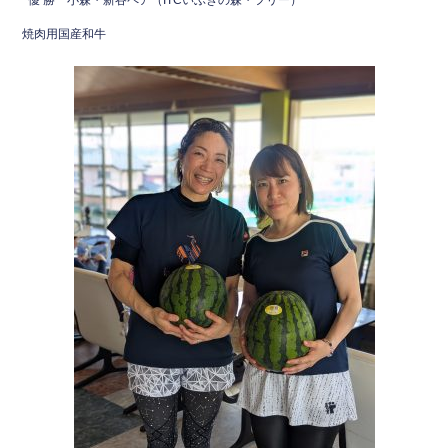
優 勝 小森・新谷ペア（ITCいぶきの森・フリー）
焼肉用国産和牛