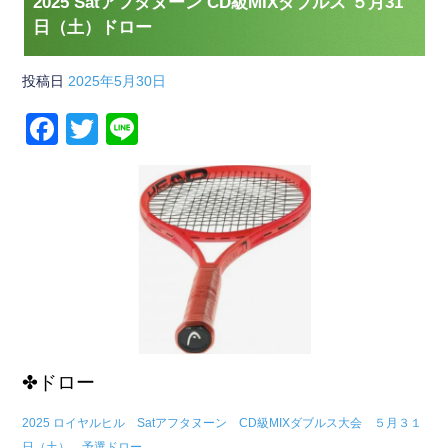
2025 Satアフタヌーン CD級MIXダブルス ５月31
日（土）ドロー
投稿日
2025年5月30日
F
T
Li
a
wi
n
c
tt
e
e
er
b
o
o
k
✤ドロー
2025 ロイヤルヒル Satアフタヌーン CD級MIXダブルス大会 ５月３１
日（土） 予選ドロー