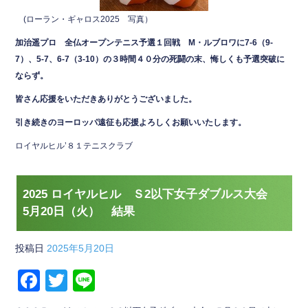
(ローラン・ギャロス2025 写真）
加治遥プロ 全仏オープンテニス予選１回戦 M・ルブロワに7-6（9-
7）、5-7、6-7（3-10）の３時間４０分の死闘の末、悔しくも予選突破に
ならず。
皆さん応援をいただきありがとうございました。
引き続きのヨーロッパ遠征も応援よろしくお願いいたします。
ロイヤルヒル’８１テニスクラブ
2025 ロイヤルヒル Ｓ2以下女子ダブルス大会
5月20日（火） 結果
投稿日
2025年5月20日
F
T
Li
a
wi
n