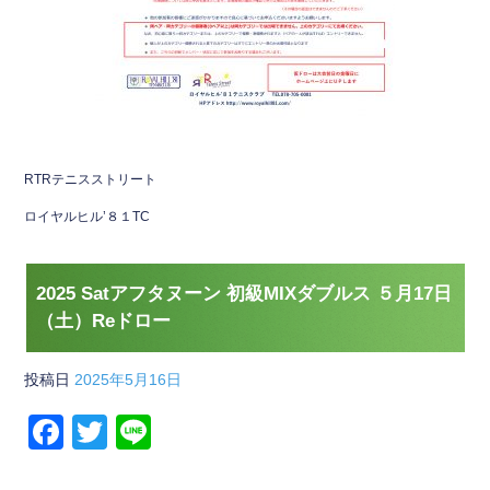
RTRテニスストリート
ロイヤルヒル’８１TC
2025 Satアフタヌーン 初級MIXダブルス ５月17日
（土）Reドロー
投稿日
2025年5月16日
F
T
Li
a
wi
n