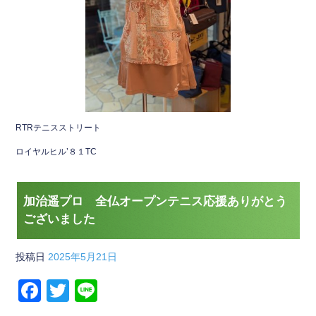
RTRテニスストリート
ロイヤルヒル’８１TC
加治遥プロ 全仏オープンテニス応援ありがとう
ございました
投稿日
2025年5月21日
F
T
Li
a
wi
n