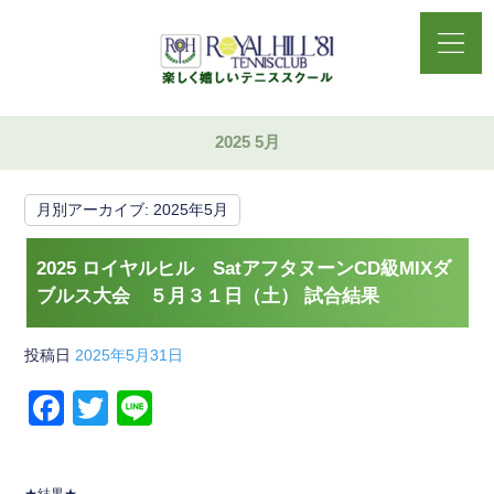
2025 5月
月別アーカイブ:
2025年5月
2025 ロイヤルヒル SatアフタヌーンCD級MIXダ
ブルス大会 ５月３１日（土） 試合結果
投稿日
2025年5月31日
F
T
Li
a
wi
n
c
tt
e