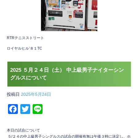
RTRテニスストリート
ロイヤルヒル’８１TC
2025 ５月２４日（土） 中上級男子ナイターシン
グルスについて
投稿日
2025年5月24日
F
T
Li
a
wi
n
c
tt
e
本日の試合について
５/２４の中上級男子シングルスの試合の開催有無は午後３時に決定し、ホ