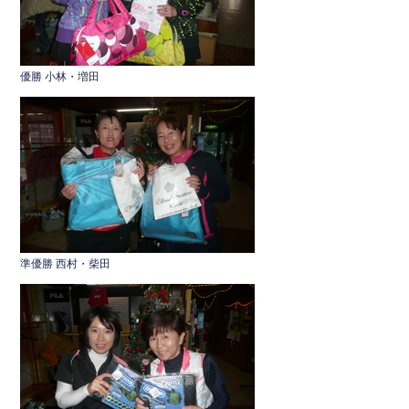
o
o
k
優勝 小林・増田
準優勝 西村・柴田