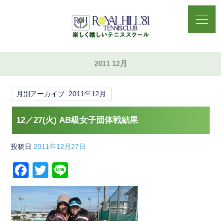
2011 12月
月別アーカイブ:
2011年12月
12／27(火) AB級女子団体戦結果
投稿日
2011年12月27日
F
T
Li
a
wi
n
c
tt
e
e
er