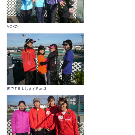
MOKO
後でＴＥＬしますＰart３