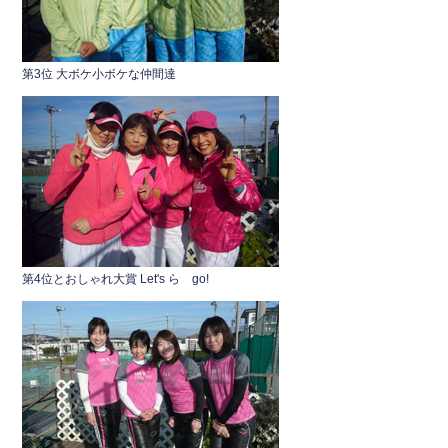
第3位 大ボケ小ボケな仲間達
第4位とおしゃれ大賞 Let's ら go!