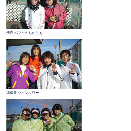
b
o
o
k
優勝 バブルのちからぁ～
準優勝 ツインタワー