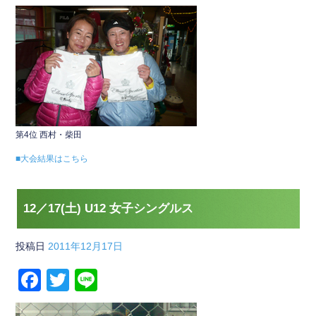
第4位 西村・柴田
■大会結果はこちら
12／17(土) U12 女子シングルス
投稿日
2011年12月17日
F
T
Li
a
wi
n