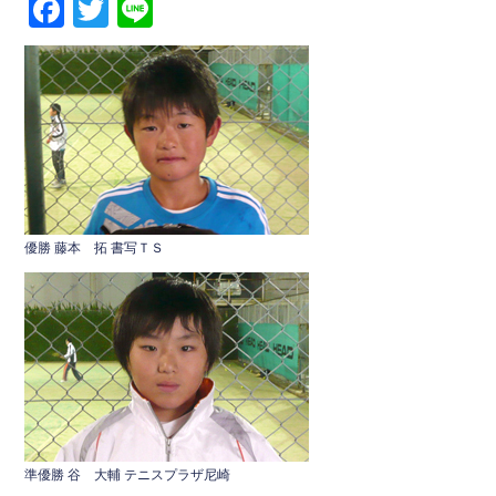
F
T
Li
a
wi
n
c
tt
e
e
er
b
o
o
k
優勝 藤本 拓 書写ＴＳ
準優勝 谷 大輔 テニスプラザ尼崎