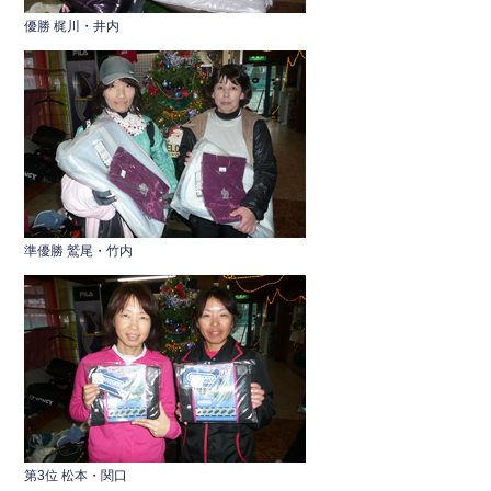
o
k
優勝 梶川・井内
準優勝 鷲尾・竹内
第3位 松本・関口