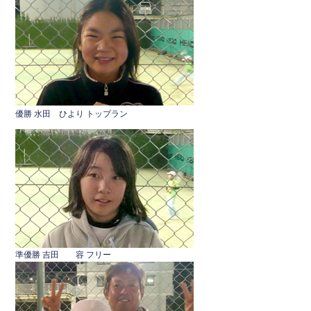
c
tt
e
e
er
b
o
o
k
優勝 水田 ひより トップラン
準優勝 吉田 容 フリー