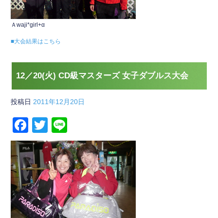
Ａwaji*girl+α
■大会結果はこちら
12／20(火) CD級マスターズ 女子ダブルス大会
投稿日
2011年12月20日
F
T
Li
a
wi
n
c
tt
e
e
er
b
o