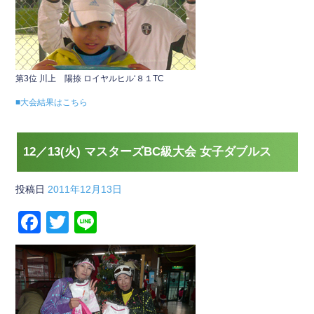
第3位 川上 陽捺 ロイヤルヒル‘８１TC
■大会結果はこちら
12／13(火) マスターズBC級大会 女子ダブルス
投稿日
2011年12月13日
F
T
Li
a
wi
n
c
tt
e
e
er
b