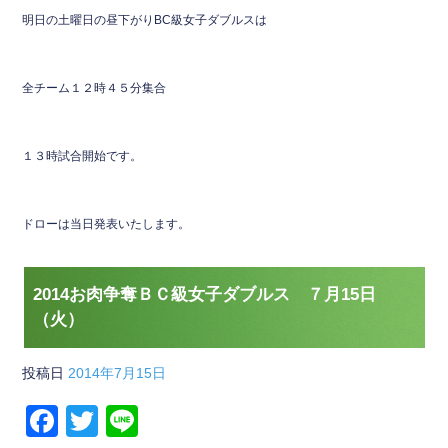
a
wi
n
明日の土曜日の昼下がりBC級女子ダブルスは
c
tt
e
e
er
全チーム１２時４５分集合
b
o
１３時試合開始です。
o
k
ドローは当日発表いたします。
2014お肉争奪ＢＣ級女子ダブルス ７月15日
（火）
投稿日
2014年7月15日
F
T
Li