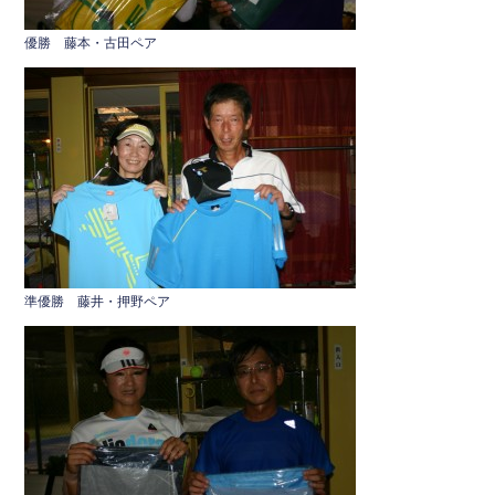
k
優勝 藤本・古田ペア
準優勝 藤井・押野ペア