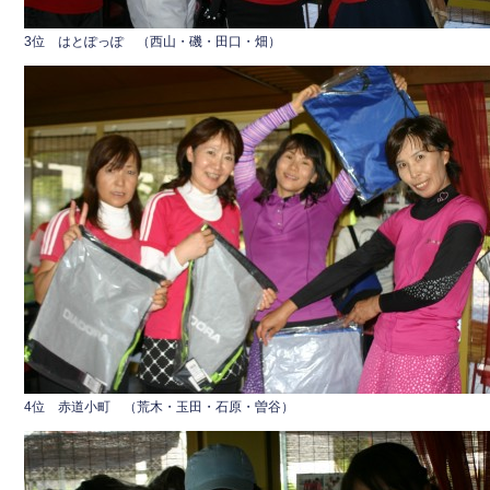
3位 はとぽっぽ （西山・磯・田口・畑）
4位 赤道小町 （荒木・玉田・石原・曽谷）