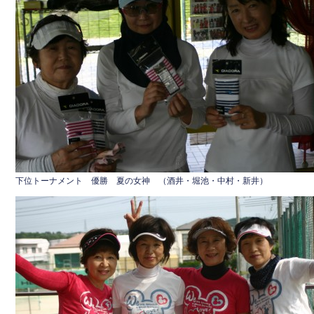
下位トーナメント 優勝 夏の女神 （酒井・堀池・中村・新井）