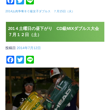
F
T
Li
a
wi
n
2014お肉争奪ＢＣ級女子ダブルス ７月15日（火）
c
tt
e
e
er
201４土曜日の昼下がり CD級MIXダブルス大会
b
７月１２日（土）
o
o
投稿日
2014年7月12日
k
F
T
Li
a
wi
n
c
tt
e
e
er
b
o
o