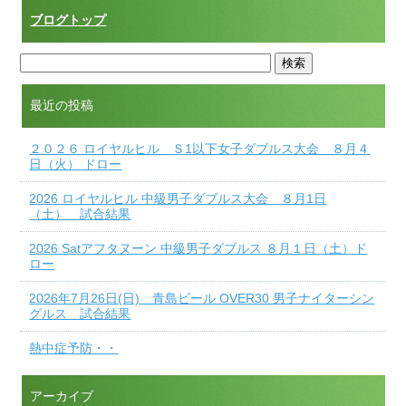
ブログトップ
最近の投稿
２０２６ ロイヤルヒル Ｓ1以下女子ダブルス大会 ８月４
日（火） ドロー
2026 ロイヤルヒル 中級男子ダブルス大会 ８月1日
（土） 試合結果
2026 Satアフタヌーン 中級男子ダブルス ８月１日（土）ド
ロー
2026年7月26日(日) 青島ビール OVER30 男子ナイターシン
グルス 試合結果
熱中症予防・・
アーカイブ