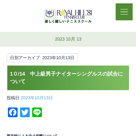
2023 10月 13
日別アーカイブ:
2023年10月13日
1０/14 中上級男子ナイターシングルスの試合に
ついて
投稿日
2023年10月13日
F
T
Li
a
wi
n
c
tt
e