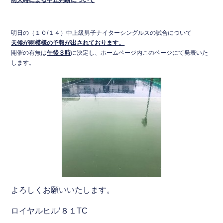
雨天時による中止判断について
e
er
b
明日の（１０/１４）中上級男子ナイターシングルスの試合について
o
天候が雨模様の予報が出されております。
o
開催の有無は
午後３時
に決定し、ホームページ内このページにて発表いた
します。
k
よろしくお願いいたします。
ロイヤルヒル’８１TC