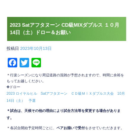
2023 Satアフタヌーン CD級MIXダブルス １０月
14日（土）ドロー＆お願い
投稿日
2023年10月13日
F
T
Li
a
wi
n
＊行楽シーズンになり周辺道路の混雑が予想されますので、時間に余裕を
c
tt
e
もってお越しください。
✤ドロー
e
er
2023 ロイヤルヒル Satアフタヌーン ＣＤ級ＭＩＸダブルス大会 10月
b
14日（土） 予選
o
＊試合は、天候その他の理由により試合方法等を変更する場合がありま
o
す。
k
＊各試合開始予定時間ごとに、
ペアお揃いで受付
をさせていただきます。