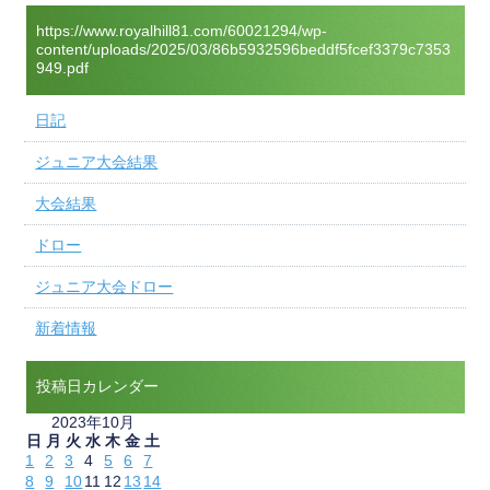
https://www.royalhill81.com/60021294/wp-
content/uploads/2025/03/86b5932596beddf5fcef3379c7353
949.pdf
日記
ジュニア大会結果
大会結果
ドロー
ジュニア大会ドロー
新着情報
投稿日カレンダー
2023年10月
日
月
火
水
木
金
土
1
2
3
4
5
6
7
8
9
10
11
12
13
14