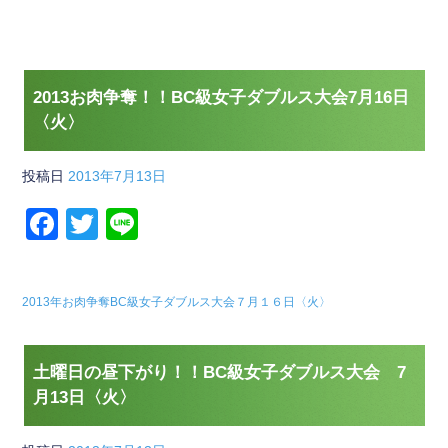
2013お肉争奪！！BC級女子ダブルス大会7月16日
〈火〉
投稿日
2013年7月13日
F
T
Li
a
wi
n
c
tt
e
2013年お肉争奪BC級女子ダブルス大会７月１６日〈火〉
e
er
b
土曜日の昼下がり！！BC級女子ダブルス大会 7
o
月13日〈火〉
o
k