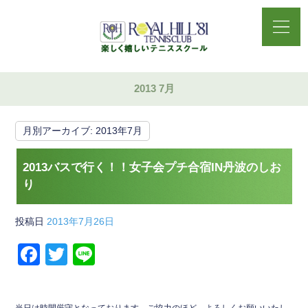
2013 7月
月別アーカイブ:
2013年7月
2013バスで行く！！女子会プチ合宿IN丹波のしお
り
投稿日
2013年7月26日
F
T
Li
a
wi
n
c
tt
e