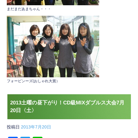
まだまだあまちゃん・・・
フォービンーズ(おしゃれ大賞）
2013土曜の昼下がり！CD級MIXダブルス大会7月
20日〈土〉
投稿日
2013年7月20日