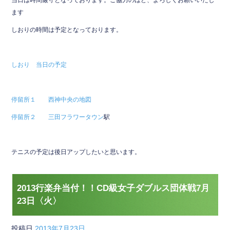
当日は時間厳守となっております。ご協力のほど、よろしくお願いいたし
e
er
ます
b
しおりの時間は予定となっております。
o
o
しおり 当日の予定
k
停留所１ 西神中央の地図
停留所２ 三田フラワータウン
駅
テニスの予定は後日アップしたいと思います。
2013行楽弁当付！！CD級女子ダブルス団体戦7月
23日〈火〉
投稿日
2013年7月23日