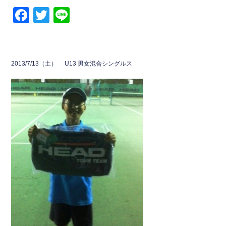
F
T
Li
a
wi
n
c
tt
e
e
er
2013/7/13（土） U13 男女混合シングルス
b
o
o
k