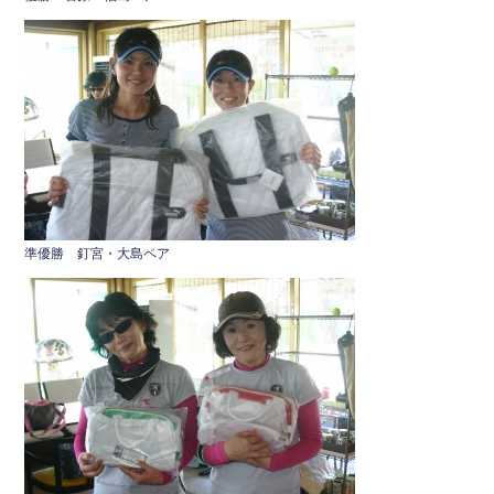
準優勝 釘宮・大島ペア