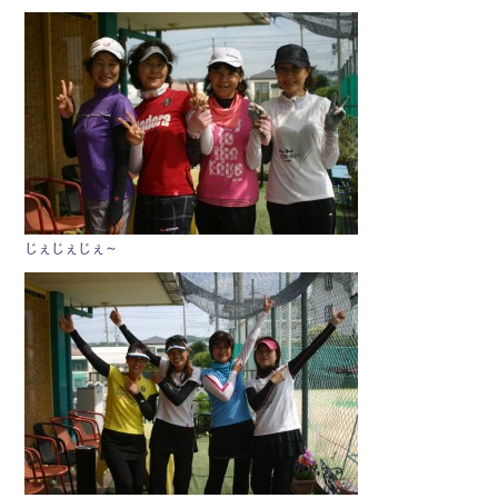
じぇじぇじぇ～