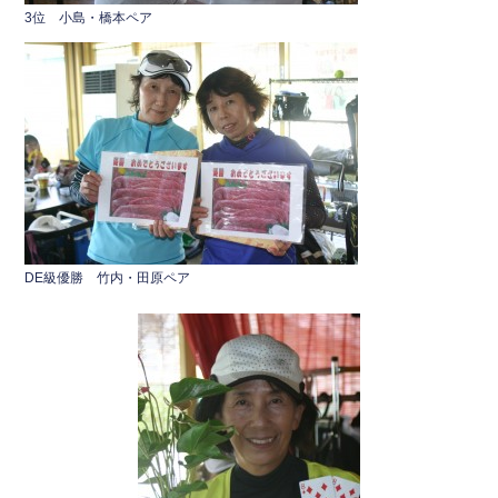
3位 小島・橋本ペア
DE級優勝 竹内・田原ペア