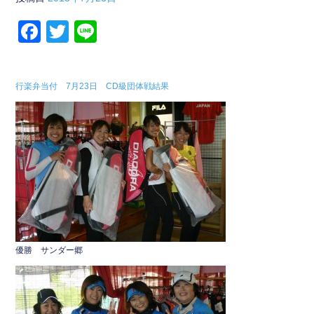
F
T
Li
a
wi
n
c
tt
e
行楽弁当付 7月23日 CD級団体戦結果
e
er
b
o
o
k
優勝 サンダー郷