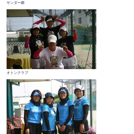
サンダー郷
オトンクラブ