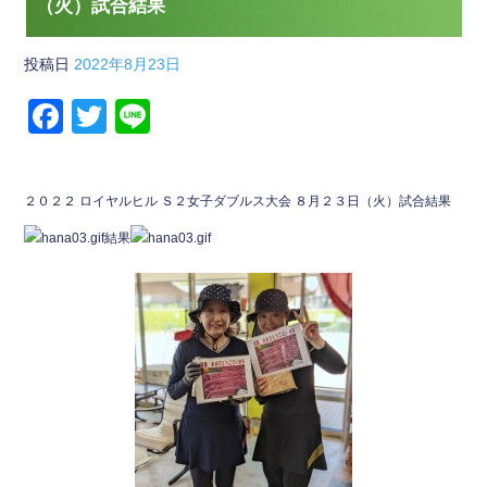
（火）試合結果
投稿日
2022年8月23日
F
T
Li
a
wi
n
c
tt
e
２０２２ ロイヤルヒル Ｓ２女子ダブルス大会 ８月２３日（火）試合結果
e
er
結果
b
o
o
k