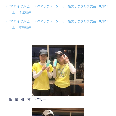
e
er
2022 ロイヤルヒル Satアフタヌーン ＣＤ級女子ダブルス大会 8月20
b
日（土） 予選結果
o
2022 ロイヤルヒル Satアフタヌーン ＣＤ級女子ダブルス大会 8月20
o
日（土） 本戦結果
k
優 勝 柳・林田（フリー）