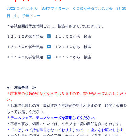
e
er
b
2022 ロイヤルヒル Satアフタヌーン ＣＤ級女子ダブルス大会 8月20
日（土） 予選ドロー
o
＊各試合開始予定時間ごとに、検温をさせていただきます。
o
１２：１５の試合開始
１１：５５から 検温
k
１２：３０の試合開始
１２：１０から 検温
１２：４５の試合開始
１２：２５から 検温
≪ 注意事項 ≫
＊駐車場の台数が少なくなっておりますので、乗り合わせておこしくださ
い。
＊お車でお越しの方、周辺道路の混雑が予想されますので、時間に余裕を
もってお越しください。
＊テニスウェア、テニスシューズを着用してください。
＊不慮の事故、傷害については、クラブは一切の責任を負いかねます。
＊ゴミはすべて持ち帰りとなっておりますので、ご協力をお願いします。
＊大会結果の詳細は、大会終了後、ホームページにて発表いたします。