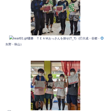
優勝 ＴＥＡＭおっさんを探せ(T_T) (Ⓕ大成・谷郷・
矢野・秋山）