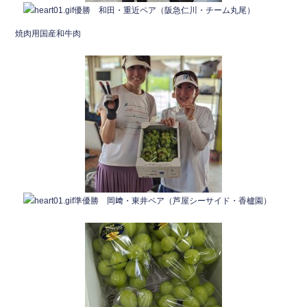
優勝 和田・重近ペア（阪急仁川・チーム丸尾）
焼肉用国産和牛肉
準優勝 岡﨑・東井ペア（芦屋シーサイド・香櫨園）