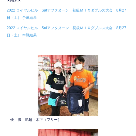
★結果★
e
er
2022 ロイヤルヒル Satアフタヌーン 初級ＭＩＸダブルス大会 8月27
b
日（土） 予選結果
o
2022 ロイヤルヒル Satアフタヌーン 初級ＭＩＸダブルス大会 8月27
o
日（土） 本戦結果
k
優 勝 肥越・木下（フリー）