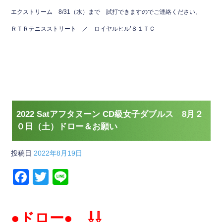
エクストリーム 8/31（水）まで 試打できますのでご連絡ください。
ＲＴＲテニスストリート ／ ロイヤルヒル’８１ＴＣ
2022 Satアフタヌーン CD級女子ダブルス 8月２
０日（土）ドロー＆お願い
投稿日
2022年8月19日
F
T
Li
a
wi
n
c
tt
e
●ドロー●
⇩⇩