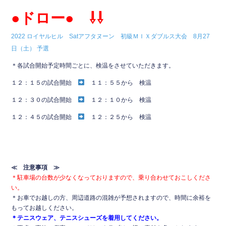
c
tt
e
●ドロー●
⇩⇩
e
er
b
2022 ロイヤルヒル Satアフタヌーン 初級ＭＩＸダブルス大会 8月27
日（土） 予選
o
＊各試合開始予定時間ごとに、検温をさせていただきます。
o
１２：１５の試合開始
１１：５５から 検温
k
１２：３０の試合開始
１２：１０から 検温
１２：４５の試合開始
１２：２５から 検温
≪ 注意事項 ≫
＊駐車場の台数が少なくなっておりますので、乗り合わせておこしくださ
い。
＊お車でお越しの方、周辺道路の混雑が予想されますので、時間に余裕を
もってお越しください。
＊テニスウェア、テニスシューズを着用してください。