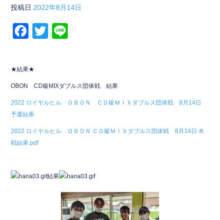
投稿日
2022年8月14日
F
T
Li
a
wi
n
c
tt
e
★結果★
e
er
OBON CD級MIXダブルス団体戦 結果
b
2022 ロイヤルヒル ＯＢＯＮ ＣＤ級ＭＩＸダブルス団体戦 8月14日
o
予選結果
o
2022 ロイヤルヒル ＯＢＯＮ ＣＤ級ＭＩＸダブルス団体戦 8月14日 本
k
戦結果.pdf
結果