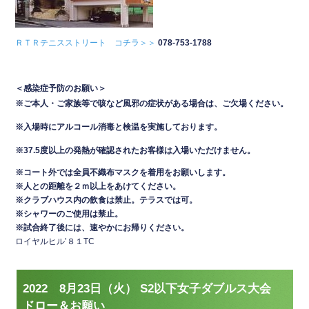
ＲＴＲテニスストリート コチラ＞＞
078-753-1788
＜感染症予防のお願い＞
※ご本人・ご家族等で咳など風邪の症状がある場合は、ご欠場ください。
※入場時にアルコール消毒と検温を実施しております。
※37.5度以上の発熱が確認されたお客様は入場いただけません。
※コート外では全員不織布マスクを着用をお願いします。
※人との距離を２ｍ以上をあけてください。
※クラブハウス内の飲食は禁止。テラスでは可
。
※シャワーのご使用は禁止。
※試合終了後には、速やかにお帰りください。
ロイヤルヒル’８１TC
2022 8月23日（火） S2以下女子ダブルス大会
ドロー＆お願い