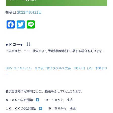
投稿日
2022年8月21日
F
T
Li
a
wi
n
c
tt
e
●ドロー● ⇩⇩
e
er
＊試合進行・コート状況により予定開始時間より早まる場合もあります。
b
o
2022 ロイヤルヒル Ｓ２以下女子ダブルス大会 8月23日（火） 予選ドロ
o
ー
k
各試合開始予定時間ごとに、検温をさせていただきます。
９：３０の試合開始
９：１０から 検温
１０：００の試合開始
９：５０から 検温