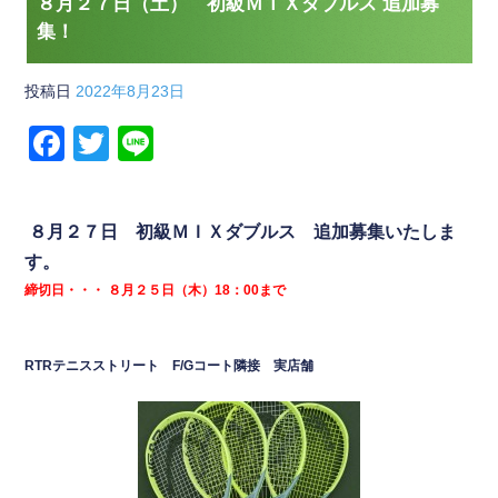
８月２７日（土） 初級ＭＩＸダブルス 追加募
集！
投稿日
2022年8月23日
F
T
Li
a
wi
n
c
tt
e
８月２７日 初級ＭＩＸダブルス 追加募集いたしま
e
er
す。
b
締切日・・・ ８月２５日（木）18：00まで
o
o
RTRテニスストリート
F/
Gコート隣接 実店舗
k