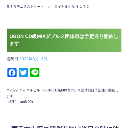
ＲＴＲテニスストリート ／ ロイヤルヒル’８１ＴＣ
OBON CD級MIXダブルス団体戦は予定通り開催し
ます
投稿日
2022年8月13日
F
T
Li
a
wi
n
c
tt
e
＊
2022 ロイヤルヒル OBON CD級MIXダブルス団体戦は予定通り開催し
ます。
e
er
（8/14 am8:00)
b
o
o