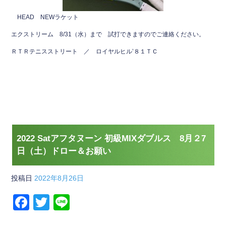
HEAD NEWラケット
エクストリーム 8/31（水）まで 試打できますのでご連絡ください。
ＲＴＲテニスストリート ／ ロイヤルヒル’８１ＴＣ
2022 Satアフタヌーン 初級MIXダブルス 8月２7
日（土）ドロー＆お願い
投稿日
2022年8月26日
F
T
Li
a
wi
n