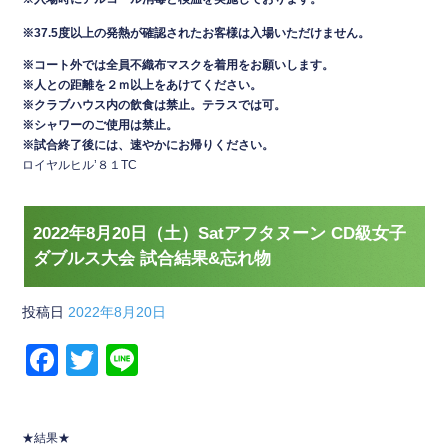
※37.5度以上の発熱が確認されたお客様は入場いただけません。
※コート外では全員不織布マスクを着用をお願いします。
※人との距離を２ｍ以上をあけてください。
※クラブハウス内の飲食は禁止。テラスでは可
。
※シャワーのご使用は禁止。
※試合終了後には、速やかにお帰りください。
ロイヤルヒル’８１TC
2022年8月20日（土）Satアフタヌーン CD級女子
ダブルス大会 試合結果&忘れ物
投稿日
2022年8月20日
F
T
Li
a
wi
n
c
tt
e
★結果★