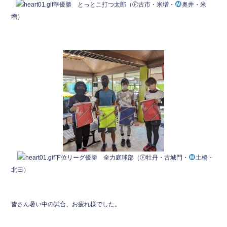
準優勝 とっとこ打つ太郎（Ⓕ古市・米増・
奥井・米
増）
下位リーグ優勝 全力庭球部（Ⓕ牡丹・古城門・
土橋・
北田）
皆さん暑い中の試合、お疲れ様でした。