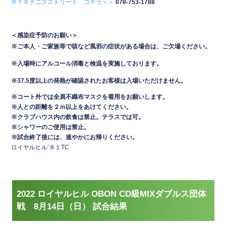
ＲＴＲテニスストリート コチラ＞＞
078-753-1788
＜感染症予防のお願い＞
※ご本人・ご家族等で咳など風邪の症状がある場合は、ご欠場ください。
※入場時にアルコール消毒と検温を実施しております。
※37.5度以上の発熱が確認されたお客様は入場いただけません。
※コート外では全員不織布マスクを着用をお願いします。
※人との距離を２ｍ以上をあけてください。
※クラブハウス内の飲食は禁止。テラスでは可
。
※シャワーのご使用は禁止。
※試合終了後には、速やかにお帰りください。
ロイヤルヒル’８１TC
2022 ロイヤルヒル OBON CD級MIXダブルス団体
戦 8月14日（日） 試合結果