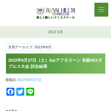
2022 8月
月別アーカイブ:
2022年8月
2022年8月27日（土）Satアフタヌーン 初級MIXダ
ブルス大会 試合結果
投稿日
2022年8月27日
F
T
Li
a
wi
n
c
tt
e