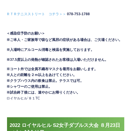
ＲＴＲテニスストリート コチラ＞＞
078-753-1788
＜感染症予防のお願い＞
※ご本人・ご家族等で咳など風邪の症状がある場合は、ご欠場ください。
※入場時にアルコール消毒と検温を実施しております。
※37.5度以上の発熱が確認されたお客様は入場いただけません。
※コート外では全員不織布マスクを着用をお願いします。
※人との距離を２ｍ以上をあけてください。
※クラブハウス内の飲食は禁止。テラスでは可
。
※シャワーのご使用は禁止。
※試合終了後には、速やかにお帰りください。
ロイヤルヒル’８１TC
2022 ロイヤルヒル S2女子ダブルス大会 ８月23日