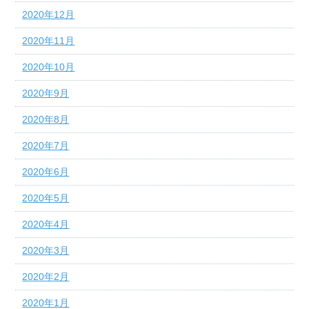
2020年12月
2020年11月
2020年10月
2020年9月
2020年8月
2020年7月
2020年6月
2020年5月
2020年4月
2020年3月
2020年2月
2020年1月