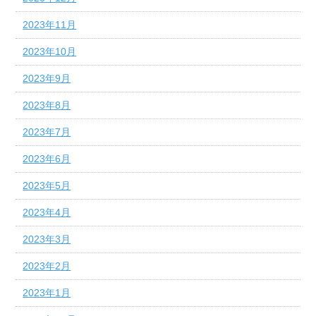
2023年11月
2023年10月
2023年9月
2023年8月
2023年7月
2023年6月
2023年5月
2023年4月
2023年3月
2023年2月
2023年1月