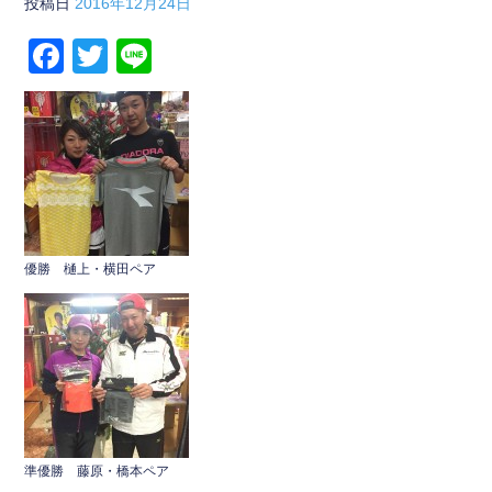
投稿日
2016年12月24日
F
T
Li
a
wi
n
c
tt
e
e
er
b
o
o
優勝 樋上・横田ペア
k
準優勝 藤原・橋本ペア