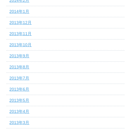
2014年2月
2014年1月
2013年12月
2013年11月
2013年10月
2013年9月
2013年8月
2013年7月
2013年6月
2013年5月
2013年4月
2013年3月