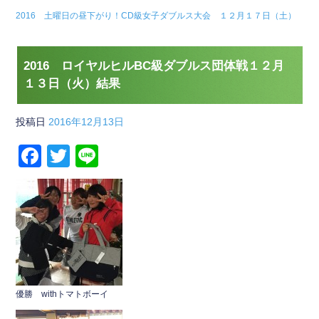
a
wi
n
2016 土曜日の昼下がり！CD級女子ダブルス大会 １２月１７日（土）
c
tt
e
e
er
2016 ロイヤルヒルBC級ダブルス団体戦１２月
b
１３日（火）結果
o
o
投稿日
2016年12月13日
k
F
T
Li
a
wi
n
c
tt
e
e
er
b
o
o
優勝 withトマトボーイ
k