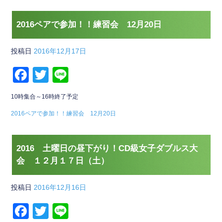
2016ペアで参加！！練習会 12月20日
投稿日
2016年12月17日
F
T
Li
a
wi
n
10時集合～16時終了予定
c
tt
e
2016ペアで参加！！練習会 12月20日
e
er
b
2016 土曜日の昼下がり！CD級女子ダブルス大
o
会 １２月１７日（土）
o
k
投稿日
2016年12月16日
F
T
Li