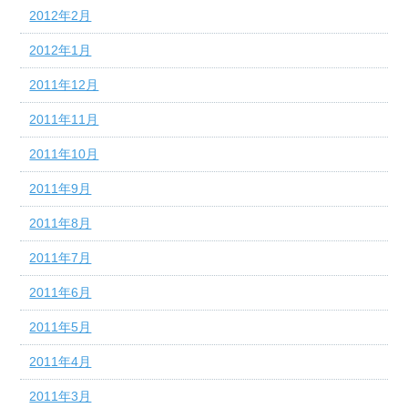
2012年2月
2012年1月
2011年12月
2011年11月
2011年10月
2011年9月
2011年8月
2011年7月
2011年6月
2011年5月
2011年4月
2011年3月