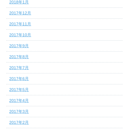
2018年1月
2017年12月
2017年11月
2017年10月
2017年9月
2017年8月
2017年7月
2017年6月
2017年5月
2017年4月
2017年3月
2017年2月