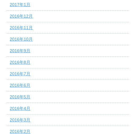
2017年1月
2016年12月
2016年11月
2016年10月
2016年9月
2016年8月
2016年7月
2016年6月
2016年5月
2016年4月
2016年3月
2016年2月