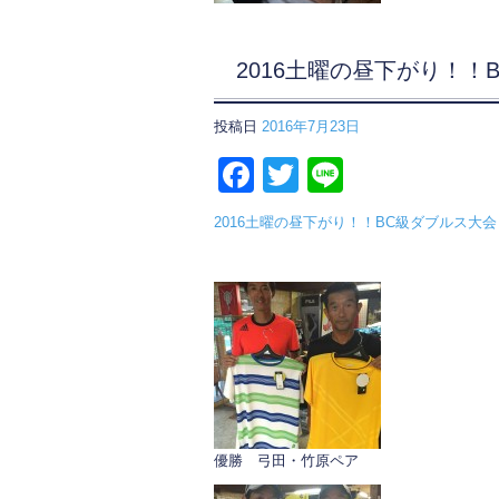
2016土曜の昼下がり！
投稿日
2016年7月23日
F
T
Li
a
wi
n
2016土曜の昼下がり！！BC級ダブルス大
c
tt
e
e
er
b
o
o
k
優勝 弓田・竹原ペア