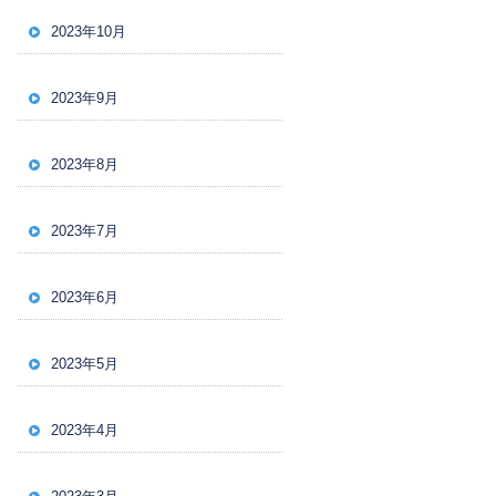
2023年10月
2023年9月
2023年8月
2023年7月
2023年6月
2023年5月
2023年4月