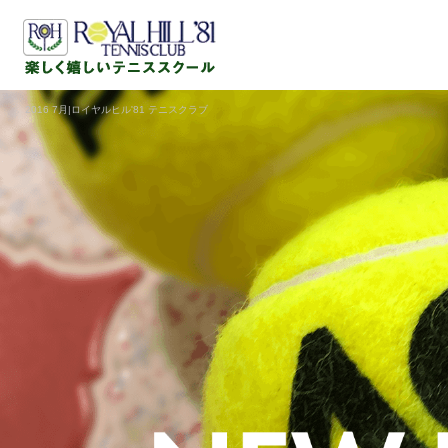
2016 7月|ロイヤルヒル'81 テニスクラブ