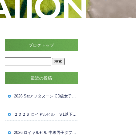
ブログトップ
最近の投稿
2026 Satアフタヌーン CD級女子ダブルス ８月８日（土）Reドロー
２０２６ ロイヤルヒル Ｓ1以下女子ダブルス大会 ８月４日（火） ドロー
2026 ロイヤルヒル 中級男子ダブルス大会 ８月1日（土） 試合結果