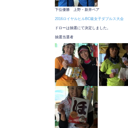
下位優勝 上野・新井ペア
2016ロイヤルヒルBC級女子ダブルス大会
ドローは抽選にて決定しました。
抽選当選者