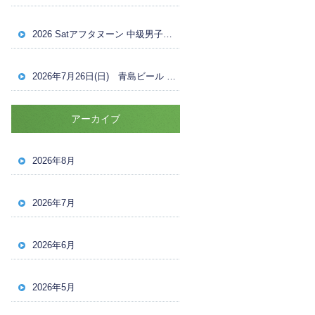
2026 Satアフタヌーン 中級男子ダブルス ８月１日（土）ドロー
2026年7月26日(日) 青島ビール OVER30 男子ナイターシングルス 試合結果
アーカイブ
2026年8月
2026年7月
2026年6月
2026年5月