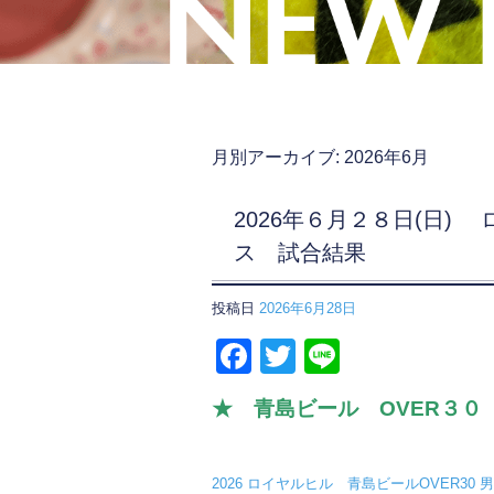
月別アーカイブ:
2026年6月
2026年６月２８日(日)
ス 試合結果
投稿日
2026年6月28日
F
T
Li
a
wi
n
★ 青島ビール OVER３０
c
tt
e
e
er
2026 ロイヤルヒル 青島ビールOVER30