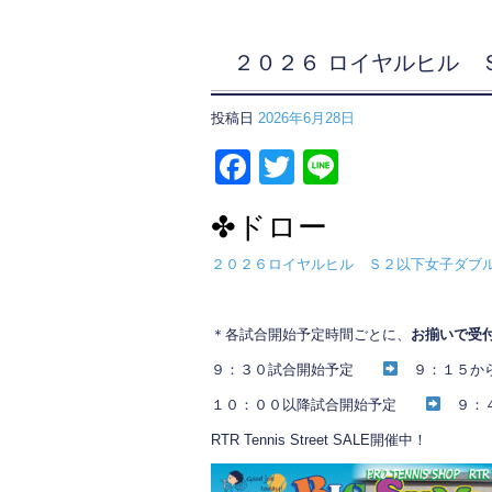
２０２６ ロイヤルヒル 
投稿日
2026年6月28日
F
T
Li
a
wi
n
✤ドロー
c
tt
e
e
er
２０２６ロイヤルヒル Ｓ２以下女子ダブル
b
o
＊各試合開始予定時間ごとに、
お揃いで受
o
９：３０試合開始予定
９：１５か
k
１０：００以降試合開始予定
９：４
RTR Tennis Street SALE開催中！