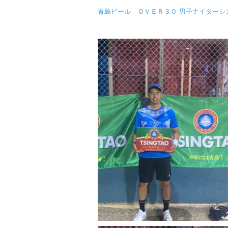
b
青島ビール ＯＶＥＲ３０ 男子ナイターシン
o
o
k