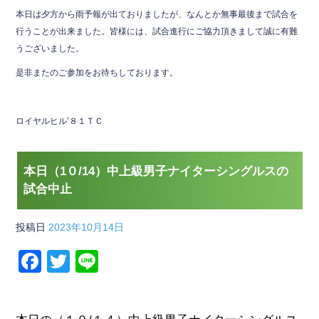
本日は夕方から雨予報が出ておりましたが、なんとか無事最後まで試合を
行うことが出来ました。皆様には、試合進行にご協力頂きまして誠に有難
うございました。
是非またのご参加をお待ちしております。
ロイヤルヒル’８１ＴＣ
本日（1０/14）中上級男子ナイターシングルスの
試合中止
投稿日
2023年10月14日
F
T
Li
a
wi
n
c
tt
e