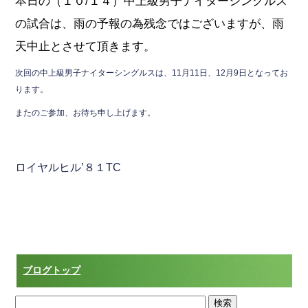
本日の（１０/１４）中上級男子ナイターシングルス
e
er
の試合は、雨の予報の為残念ではございますが、雨
b
天中止とさせて頂きます。
o
o
次回の中上級男子ナイターシングルスは、11月11日、12月9日となってお
ります。
k
またのご参加、お待ち申し上げます。
ロイヤルヒル’８１TC
ブログトップ