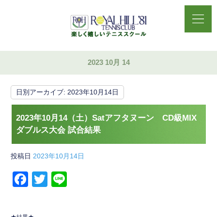
2023 10月 14
日別アーカイブ:
2023年10月14日
2023年10月14（土）Satアフタヌーン CD級MIX
ダブルス大会 試合結果
投稿日
2023年10月14日
F
T
Li
a
wi
n
c
tt
e