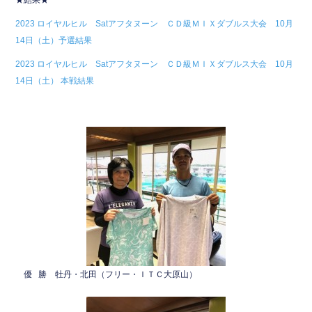
★結果★
e
er
2023 ロイヤルヒル Satアフタヌーン ＣＤ級ＭＩＸダブルス大会 10月
b
14日（土）予選結果
o
2023 ロイヤルヒル Satアフタヌーン ＣＤ級ＭＩＸダブルス大会 10月
o
14日（土） 本戦結果
k
優 勝 牡丹・北田（フリー・ＩＴＣ大原山）