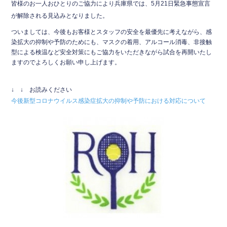
皆様のお一人おひとりのご協力により兵庫県では、5月21日緊急事態宣言
k
が解除される見込みとなりました。
ついましては、今後もお客様とスタッフの安全を最優先に考えながら、感
染拡大の抑制や予防のためにも、マスクの着用、アルコール消毒、非接触
型による検温など安全対策にもご協力をいただきながら試合を再開いたし
ますのでよろしくお願い申し上げます。
↓ ↓ お読みください
今後新型コロナウイルス感染症拡大の抑制や予防における対応について