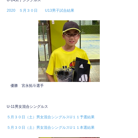
U-14男子シングルス
e
er
2020 ５月３０日 U13男子試合結果
b
o
o
k
優勝 宮永拓斗選手
U-11男女混合シングルス
５月３０日（土）男女混合シングルスU１１予選結果
５月３０日（土）男女混合シングルスU１１本選結果