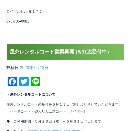
ロイヤルヒル’８１ＴＣ
078-705-0081
屋外レンタルコート営業再開 (5/31迄受付中）
投稿日
2020年5月13日
F
T
Li
a
wi
n
・屋外レンタルコートについて
c
tt
e
屋外レンタルコートの受付を５月１３日（木）よりさせていただきます。
e
er
（ハードコート・砂入り人工芝コート・ナイター）
b
◆ ご利用期間 ５月１３日（水）～５月３１日（日）まで
o