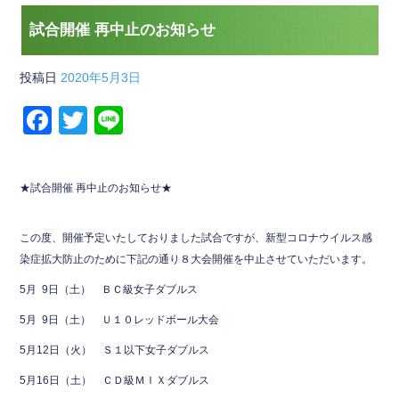
試合開催 再中止のお知らせ
投稿日
2020年5月3日
F
T
Li
a
wi
n
c
tt
e
★試合開催 再中止のお知らせ★
e
er
b
この度、開催予定いたしておりました試合ですが、新型コロナウイルス感
o
染症拡大防止のために下記の通り８大会開催を中止させていただいます。
o
5月 9日（土） ＢＣ級女子ダブルス
k
5月 9日（土） Ｕ１０レッドボール大会
5月12日（火） Ｓ１以下女子ダブルス
5月16日（土） ＣＤ級ＭＩＸダブルス