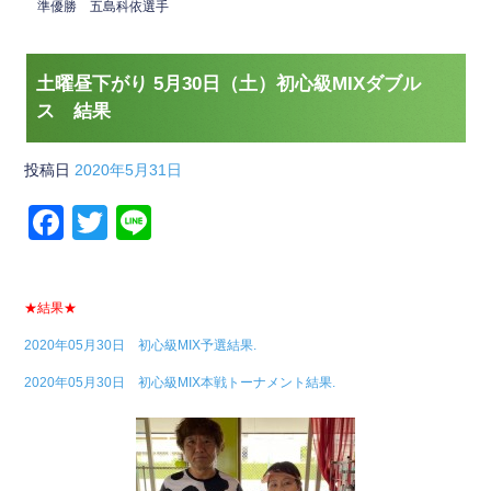
準優勝 五島科依選手
土曜昼下がり 5月30日（土）初心級MIXダブル
ス 結果
投稿日
2020年5月31日
F
T
Li
a
wi
n
c
tt
e
★結果★
e
er
2020年05月30日 初心級MIX予選結果.
b
2020年05月30日 初心級MIX本戦トーナメント結果.
o
o
k