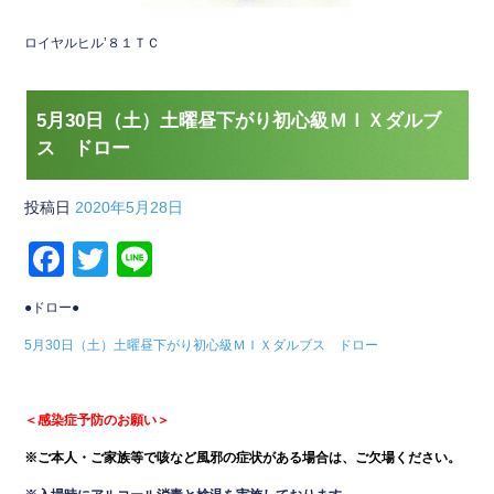
ロイヤルヒル’８１ＴＣ
5月30日（土）土曜昼下がり初心級ＭＩＸダルブ
ス ドロー
投稿日
2020年5月28日
F
T
Li
a
wi
n
●ドロー●
c
tt
e
5月30日（土）土曜昼下がり初心級ＭＩＸダルブス ドロー
e
er
b
＜感染症予防のお願い＞
o
※ご本人・ご家族等で咳など風邪の症状がある場合は、ご欠場ください。
o