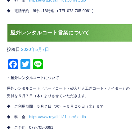
◆ 料 金
https://www.royalhill81.com/studio
o
◆ 電話予約：9時～18時迄 ( TEL 078-705-0081 )
k
屋外レンタルコート営業について
投稿日
2020年5月7日
F
T
Li
a
wi
n
・屋外レンタルコートについて
c
tt
e
屋外レンタルコート（ハードコート・砂入り人工芝コート・ナイター）の
e
er
受付を５月７日（木）よりさせていただきます。
b
◆ ご利用期間 ５月７日（木）～５月２０日（水）まで
o
◆ 料 金
https://www.royalhill81.com/studio
o
◆ ご予約 078-705-0081
k