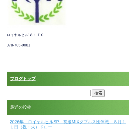
ロイヤルヒル’８１ＴＣ
078-705-0081
ブログトップ
最近の投稿
2026年 ロイヤルヒルSP 初級MIXダブルス団体戦 ８月１
１日（祝・火）ドロー