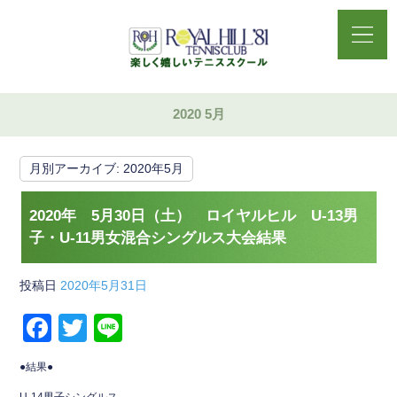
2020 5月
月別アーカイブ:
2020年5月
2020年 5月30日（土） ロイヤルヒル U-13男
子・U-11男女混合シングルス大会結果
投稿日
2020年5月31日
F
T
Li
a
wi
n
●結果●
c
tt
e