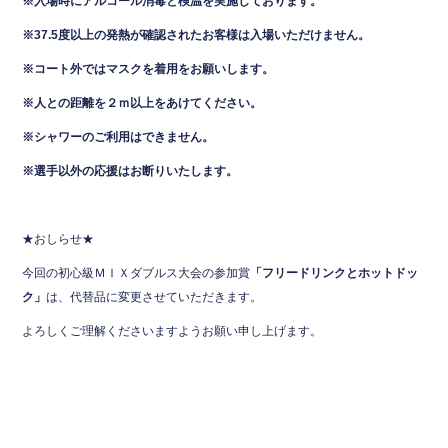
k
※入場時にアルコール消毒と検温を実施しております。
※37.5度以上の発熱が確認されたお客様は入場いただけません。
※コート外ではマスクを着用をお願いします。
※人との距離を２ｍ以上をあけてください。
※シャワーのご利用はできません。
※選手以外の応援はお断りいたします。
★おしらせ★
今回の初心級ＭＩＸダブルス大会の参加賞
「フリードリンクとホットドッ
ク」
は、代替品に変更させていただきます。
よろしくご理解くださいますようお願い申し上げます。