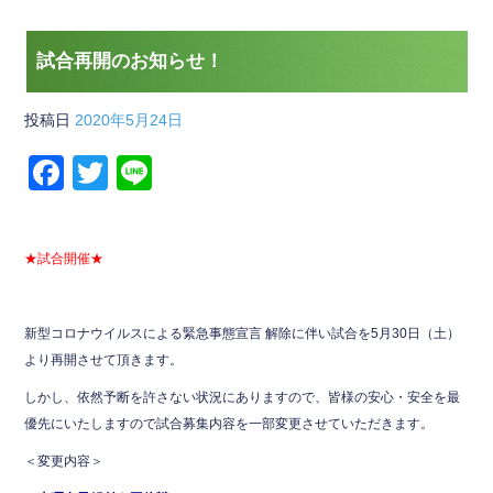
試合再開のお知らせ！
投稿日
2020年5月24日
F
T
Li
a
wi
n
c
tt
e
★試合開催★
e
er
b
新型コロナウイルスによる緊急事態宣言 解除に伴い試合を5月30日（土）
o
より再開させて頂きます。
o
しかし、依然予断を許さない状況にありますので、皆様の安心・安全を最
k
優先にいたしますので試合募集内容を一部変更させていただきます。
＜変更内容＞