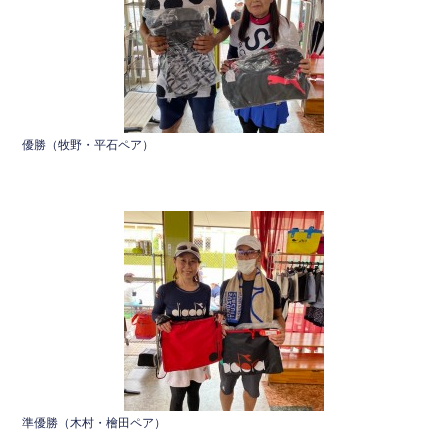
優勝（牧野・平石ペア）
準優勝（木村・檜田ペア）