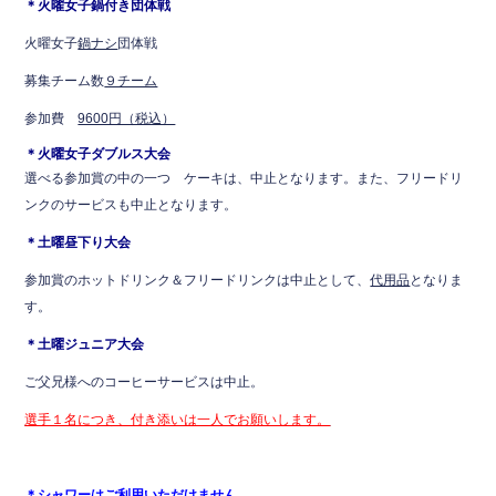
＊火曜女子鍋付き団体戦
火曜女子
鍋ナシ
団体戦
募集チーム数
９チーム
参加費
9600円（税込）
＊火曜女子ダブルス大会
選べる参加賞の中の一つ ケーキは、中止となります。また、フリードリ
ンクのサービスも中止となります。
＊土曜昼下り大会
参加賞のホットドリンク＆フリードリンクは中止として、
代用品
となりま
す。
＊土曜ジュニア大会
ご父兄様へのコーヒーサービスは中止。
選手１名につき、付き添いは一人でお願いします。
＊シャワーはご利用いただけません。