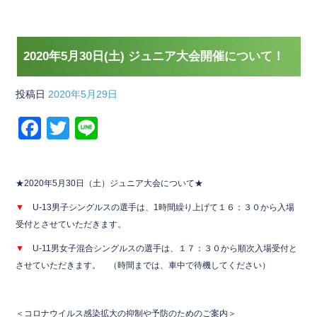
2020年5月30日(土) ジュニア大会開催について！
投稿日
2020年5月29日
F
T
Li
a
wi
n
c
tt
e
★2020年5月30日（土）ジュニア大会について★
e
er
▼
U-13男子シングルスの選手は、1時間繰り上げて１６：３０から入場
b
受付とさせていただきます。
o
▼
U-11男女子混合シングルスの選手は、１７：３０から順次入場受付と
o
させていただきます。 （時間までは、車中で待機してください）
k
＜コロナウイルス感染拡大の抑制や予防のためのご案内＞