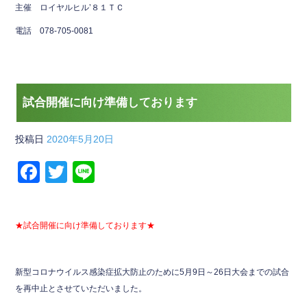
主催 ロイヤルヒル’８１ＴＣ
電話 078-705-0081
試合開催に向け準備しております
投稿日
2020年5月20日
F
T
Li
a
wi
n
c
tt
e
★試合開催に向け準備しております★
e
er
b
新型コロナウイルス感染症拡大防止のために5月9日～26日大会までの試合
o
を再中止とさせていただいました。
o