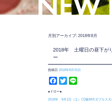
月別アーカイブ:
2018年8月
2018年 土曜日の昼下が
ー
投稿日
2018年8月31日
F
T
Li
a
wi
n
●ドロー●
c
tt
e
2018年 9月1日（土）CD級MIXダブルス
e
er