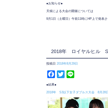
b
●お知らせ●
o
天候による大会の開催については
o
9月1日（土曜日）午前11時にHP上で発表
k
2018年 ロイヤルヒル 
投稿日
2018年8月29日
F
T
Li
a
wi
n
●結果●
c
tt
e
2018年 S3以下女子ダブルス大会 8月28
e
er
b