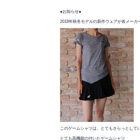
o
●お知らせ●
k
2018年秋冬モデルの新作ウェアが各メー
このゲームシャツは、とてもさらっとして
とても高機能の付いたゲームシャツ