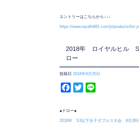
エントリーはこちらから↓↓↓
https://www.royalhill81.com/jr/products/list
2018年 ロイヤルヒル 
ロー
投稿日
2018年8月25日
F
T
Li
a
wi
n
c
tt
e
●ドロー●
e
er
2018年 S3以下女子ダブルス大会 8月28
b
o