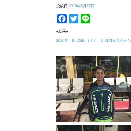
投稿日
2018年8月27日
F
T
Li
a
wi
n
●結果●
c
tt
e
2018年 8月25日（土） U-11男女混合
e
er
b
o
o
k