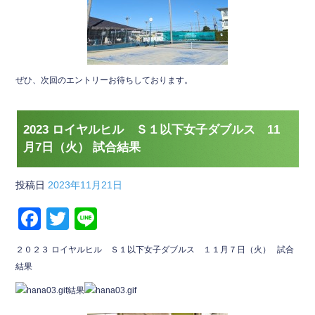
ぜひ、次回のエントリーお待ちしております。
2023 ロイヤルヒル Ｓ１以下女子ダブルス 11
月7日（火） 試合結果
投稿日
2023年11月21日
F
T
Li
a
wi
n
２０２３ ロイヤルヒル Ｓ１以下女子ダブルス １１月７日（火） 試合
c
tt
e
結果
e
er
結果
b