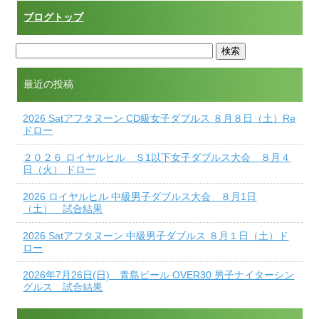
ブログトップ
最近の投稿
2026 Satアフタヌーン CD級女子ダブルス ８月８日（土）Re
ドロー
２０２６ ロイヤルヒル Ｓ1以下女子ダブルス大会 ８月４
日（火） ドロー
2026 ロイヤルヒル 中級男子ダブルス大会 ８月1日
（土） 試合結果
2026 Satアフタヌーン 中級男子ダブルス ８月１日（土）ド
ロー
2026年7月26日(日) 青島ビール OVER30 男子ナイターシン
グルス 試合結果