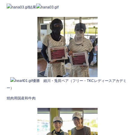
e
er
結果
b
o
o
k
優勝 細川・兎田ペア（フリー・TKCレディースアカデミ
ー）
焼肉用国産和牛肉