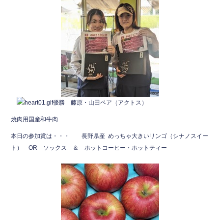
o
o
k
優勝 藤原・山田ペア（アクトス）
焼肉用国産和牛肉
本日の参加賞は・・・ 長野県産 めっちゃ大きいリンゴ（シナノスイー
ト） OR ソックス ＆ ホットコーヒー・ホットティー