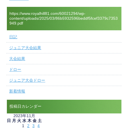
https://www.royalhill81.com/60021294/wp-
content/uploads/2025/03/86b5932596beddf5fcef3379c7353
949.pdf
日記
ジュニア大会結果
大会結果
ドロー
ジュニア大会ドロー
新着情報
投稿日カレンダー
2023年11月
日
月
火
水
木
金
土
1
2
3
4