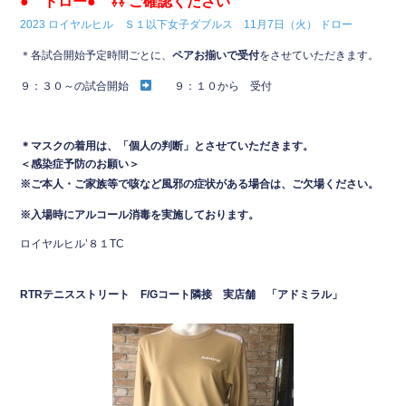
● ドロー● ⇩⇩ ご確認ください
e
er
2023 ロイヤルヒル Ｓ１以下女子ダブルス 11月7日（火） ドロー
b
＊各試合開始予定時間ごとに、
ペアお揃いで受付
をさせていただきます。
o
９：３０～の試合開始
９：１０から 受付
o
k
＊マスクの着用は、「個人の判断」とさせていただきます。
＜感染症予防のお願い＞
※ご本人・ご家族等で咳など風邪の症状がある場合は、ご欠場ください。
※入場時にアルコール消毒を実施しております。
ロイヤルヒル’８１TC
RTRテニスストリート
F/
Gコート隣接 実店舗 「アドミラル」