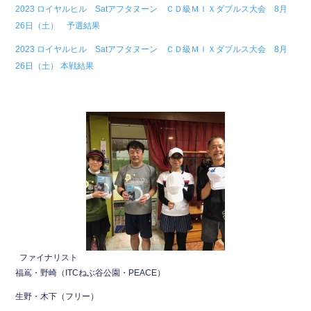
2023 ロイヤルヒル Satアフタヌーン ＣＤ級ＭＩＸダブルス大会 8月
b
26日（土） 予選結果
o
2023 ロイヤルヒル Satアフタヌーン ＣＤ級ＭＩＸダブルス大会 8月
o
26日（土） 本戦結果
k
ファイナリスト
福嶌・野崎（ITCねぶ谷公園・PEACE）
生野・木下（フリー）