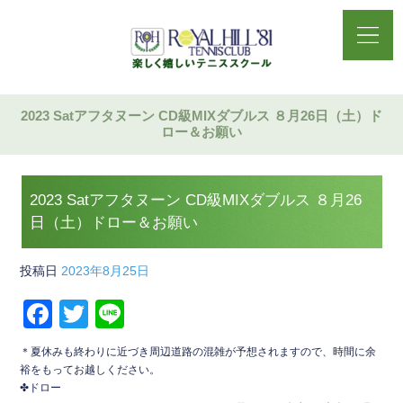
2023 Satアフタヌーン CD級MIXダブルス ８月26日（土）ド
ロー＆お願い
2023 Satアフタヌーン CD級MIXダブルス ８月26
日（土）ドロー＆お願い
投稿日
2023年8月25日
F
T
Li
a
wi
n
＊夏休みも終わりに近づき周辺道路の混雑が予想されますので、時間に余
c
tt
e
裕をもってお越しください。
✤ドロー
e
er