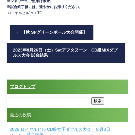
※シャワーのご使用は禁止。
※試合終了後には、速やかにお帰りください。
ロイヤルヒル’８１TC
←
【秋 SPグリーンボール大会開催】
2023年8月26日（土）Satアフタヌーン CD級MIXダブ
ルス大会 試合結果
→
ブログトップ
最近の投稿
2026 ロイヤルヒル CD級女子ダブルス大会 ８月8日
（土） 試合結果