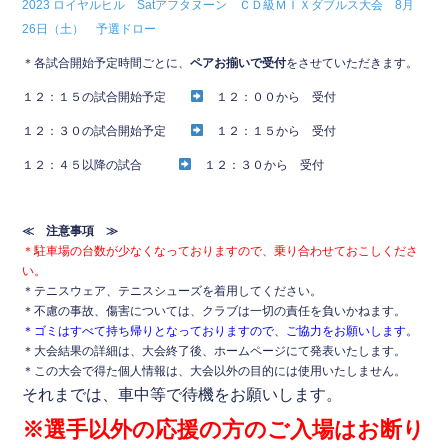
2023 ロイヤルヒル Satアフタヌーン ＣＤ級ＭＩＸダブルス大会 8月
b
26日（土） 予選ドロー
o
＊各試合開始予定時間ごとに、
ペアお揃いで受付
をさせていただきます。
o
１２：１５の試合開始予定
１２：００から 受付
k
１２：３０の試合開始予定
１２：１５から 受付
１２：４５以降の試合
１２：３０から 受付
≪ 注意事項 ≫
＊駐車場の台数が少なくなっておりますので、乗り合わせておこしくださ
い。
＊テニスウェア、テニスシューズを着用してください。
＊不慮の事故、傷害については、クラブは一切の責任を負いかねます。
＊ゴミはすべて持ち帰りとなっておりますので、ご協力をお願いします。
＊大会結果の詳細は、大会終了後、ホームページにて発表いたします。
＊この大会で得た個人情報は、大会以外の目的には使用いたしません。
それまでは、車中等で待機をお願いします。
※選手以外の応援の方のご入場はお断り