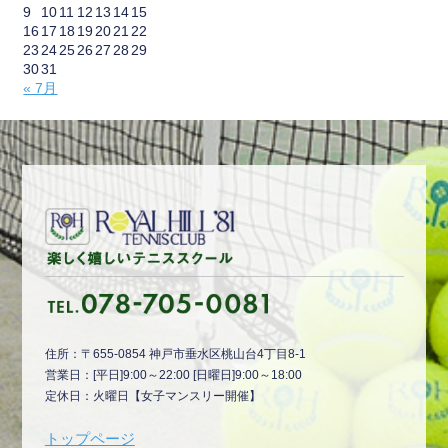
9
10
11
12
13
14
15
16
17
18
19
20
21
22
23
24
25
26
27
28
29
30
31
« 7月
住所：〒655-0854 神戸市垂水区桃山台4丁目8-1
営業日：[平日]9:00～22:00 [日曜日]9:00～18:00
定休日：火曜日【女子マンスリー開催】
トップページ