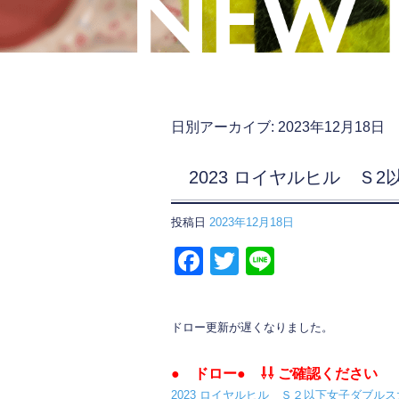
日別アーカイブ:
2023年12月18日
2023 ロイヤルヒル Ｓ
投稿日
2023年12月18日
F
T
Li
a
wi
n
c
tt
e
ドロー更新が遅くなりました。
e
er
b
● ドロー● ⇩⇩ ご確認ください
2023 ロイヤルヒル Ｓ２以下女子ダブルス