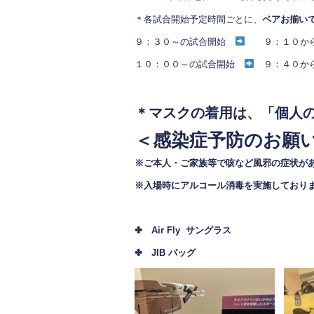
o
o
＊各試合開始予定時間ごとに、
ペアお揃い
k
９：３０～の試合開始
９：１０から
１０：００～の試合開始
９：４０か
＊マスクの着用は、「個人
＜感染症予防のお願
※ご本人・ご家族等で咳など風邪の症状が
※入場時にアルコール消毒を実施しており
✤ Air Fly サングラス
✤ JIB バッグ