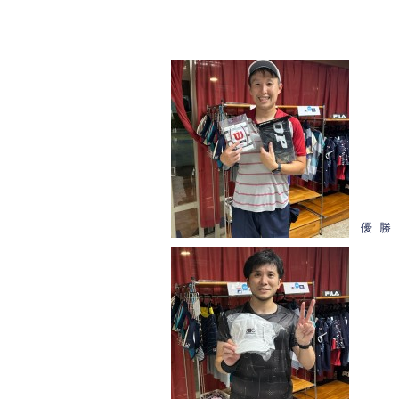
b
o
o
k
優 勝 