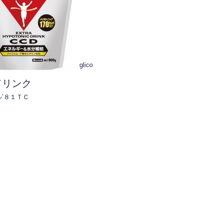
glico
ドリンク
’８１ＴＣ