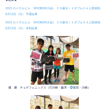
★結果★
e
er
2023 ロイヤルヒル SP(OBON大会) ＣＤ級ＭＩＸダブルス４人団体戦
b
8月13日（日） 予選結果
o
2023 ロイヤルヒル SP(OBON大会) ＣＤ級ＭＩＸダブルス４人団体戦
o
8月13日（日） 本戦結果
k
優 勝 チョデフェニックス（Ⓕ川崎・藤澤・
富田・川崎）