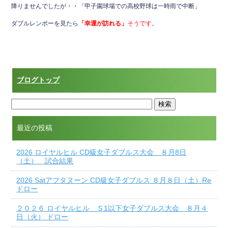
降りませんでしたが・・「甲子園球場での高校野球は一時雨で中断」
ダブルレンボーを見たら
「幸運が訪れる」
そうです。
ブログトップ
最近の投稿
2026 ロイヤルヒル CD級女子ダブルス大会 ８月8日
（土） 試合結果
2026 Satアフタヌーン CD級女子ダブルス ８月８日（土）Re
ドロー
２０２６ ロイヤルヒル Ｓ1以下女子ダブルス大会 ８月４
日（火） ドロー