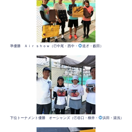
準優勝 Ａｉｒ ｓｈｏｗ（Ⓕ中尾・西中・
道才・藪田）
下位トーナメント優勝 オーシャンズ（Ⓕ谷口・柳井・
浜田・湯浅）