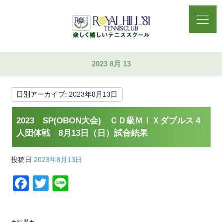
2023 8月 13
日別アーカイブ:
2023年8月13日
2023 SP(OBON大会) ＣＤ級ＭＩＸダブルス４
人団体戦 8月13日（日）試合結果
投稿日
2023年8月13日
F
T
Li
a
wi
n
c
tt
e