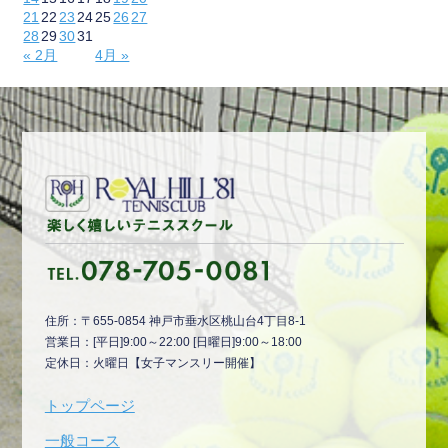
21
22
23
24
25
26
27
28
29
30
31
« 2月
4月 »
住所：〒655-0854 神戸市垂水区桃山台4丁目8-1
営業日：[平日]9:00～22:00 [日曜日]9:00～18:00
定休日：火曜日【女子マンスリー開催】
トップページ
一般コース