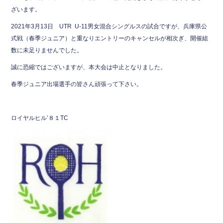
b
ざいます。
o
2021年3月13日 UTR U-11男女混合シングルスの試合ですが、兵庫県公
式戦（春季ジュニア）と重なりエントリーのキャンセルが相次ぎ、開催組
o
数に未足りませんでした。
k
誠に恐縮ではございますが、本大会は中止となりました。
春季ジュニア出場選手の皆さん頑張って下さい。
ロイヤルヒル’８１TC