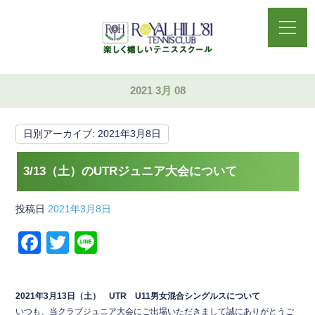
2021 3月 08
日別アーカイブ:
2021年3月8日
3/13（土）のUTRジュニア大会について
投稿日
2021年3月8日
F
T
Li
a
wi
n
c
tt
e
2021年3月13日（土） UTR U11男女混合シングルスについて
e
er
いつも、当クラブジュニア大会にご出場いただきまして誠にありがとうご