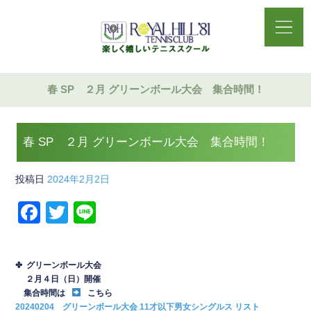
春 SP ２月 グリーンボール大会 集合時間！
春 SP ２月 グリーンボール大会 集合時間！
投稿日
2024年2月2日
F
T
Li
a
wi
n
c
tt
e
✤ グリーンボール大会
e
er
２月４日（日）開催
集合時間は
こちら
b
20240204 グリーンボール大会 11才以下男女シングルス リスト