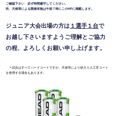
o
ご確認下さい
必ず時間厳守してください。
尚、天候等による開催有無は午前７時にこのHPに掲載します。
o
k
ジュニア大会出場の方は
１選手１台
で
お越し下さいますようご理解とご協力
の程、よろしくお願い申し上げます。
＊試合はすべてハードコートですが、天候等により砂入り人工芝コート
を使用する場合もあります。