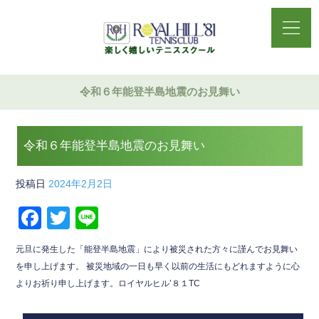
令和６年能登半島地震のお見舞い
令和６年能登半島地震のお見舞い
投稿日
2024年2月2日
F
T
Li
a
wi
n
元旦に発生した「能登半島地震」により被災された方々に謹んでお見舞い
c
tt
e
を申し上げます。 被災地域の一日も早く以前の生活にもどれますように心
e
er
よりお祈り申し上げます。ロイヤルヒル’８１TC
b