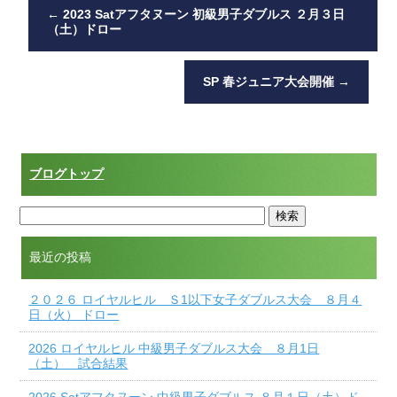
o
←
2023 Satアフタヌーン 初級男子ダブルス ２月３日
（土）ドロー
o
k
SP 春ジュニア大会開催
→
ブログトップ
最近の投稿
２０２６ ロイヤルヒル Ｓ1以下女子ダブルス大会 ８月４
日（火） ドロー
2026 ロイヤルヒル 中級男子ダブルス大会 ８月1日
（土） 試合結果
2026 Satアフタヌーン 中級男子ダブルス ８月１日（土）ド