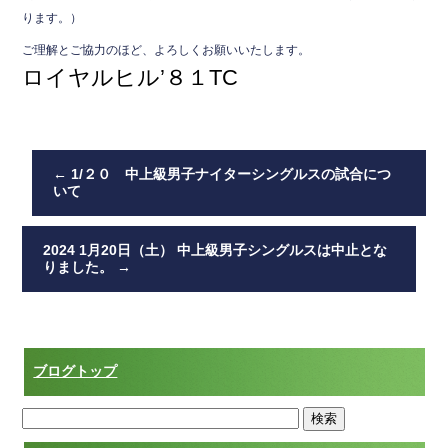
b
ります。）
o
ご理解とご協力のほど、よろしくお願いいたします。
o
ロイヤルヒル’８１TC
k
←
1/２０ 中上級男子ナイターシングルスの試合につ
いて
2024 1月20日（土） 中上級男子シングルスは中止とな
りました。
→
ブログトップ