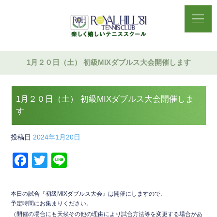
1月２０日（土） 初級MIXダブルス大会開催します
1月２０日（土） 初級MIXダブルス大会開催しま
す
投稿日
2024年1月20日
F
T
Li
a
wi
n
c
tt
e
本日の試合『初級MIXダブルス大会』は開催にしますので、
e
er
予定時間にお集まりください。
（開催の場合にも天候その他の理由により試合方法等を変更する場合があ