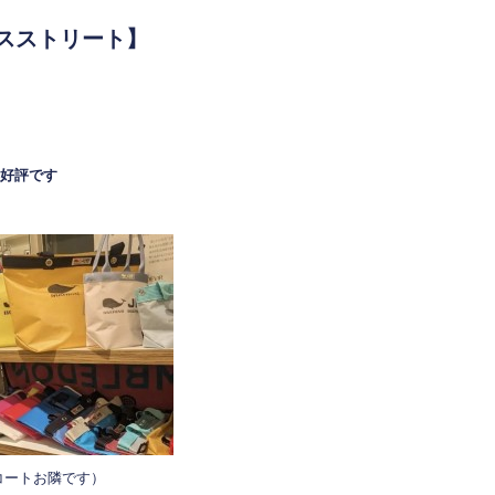
ニスストリート】
大好評です
コートお隣です）