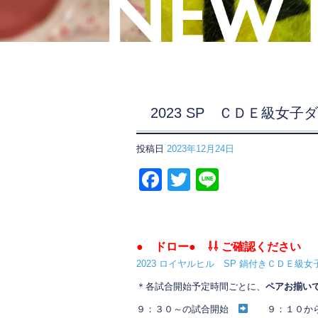
2023 SP ＣＤＥ級女
投稿日
2023年12月24日
F
T
Li
a
wi
n
c
tt
e
e
er
● ドロー● ⇩⇩ ご確認ください
b
2023 ロイヤルヒル SP 鍋付きＣＤＥ級
o
＊各試合開始予定時間ごとに、
ペアお揃い
o
９：３０～の試合開始
９：１０から