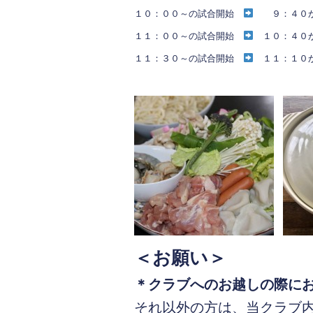
k
１０：００～の試合開始
９：４０か
１１：００～の試合開始
１０：４０
１１：３０～の試合開始
１１：１０
＜お願い＞
＊
クラブへのお越しの際に
それ以外の方は、当クラブ