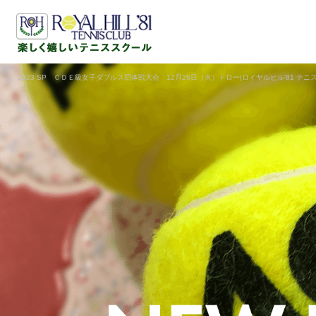
2023 SP ＣＤＥ級女子ダブルス団体戦大会 12月26日（火）ドロー|ロイヤルヒル'81 テニ