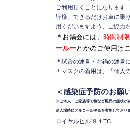
ご利用頂くことになります
皆様、できるだけお車に乗
用くだいますよう、ご協力
＊
お鍋会には、
時間制
ールー
とかのご使用は
＊
試合の運営・お鍋の運営
＊マスクの着用は、「個人
＜感染症予防のお願
※ご本人・ご家族等で咳など風邪の症状が
※入場時にアルコール消毒を実施しており
ロイヤルヒル’８１TC