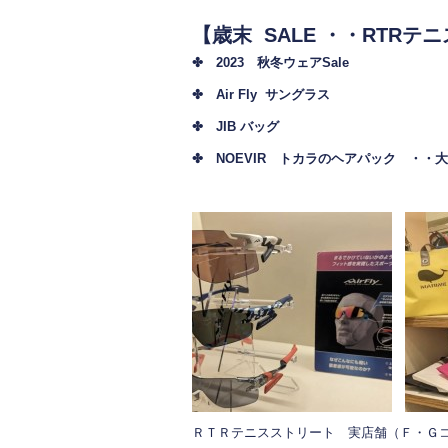
【歳末 SALE ・・RTRテ
✤ 2023 秋冬ウェアSale
✤ Air Fly サングラス
✤ JIB バッグ
✤ NOEVIR トカラのヘアパック ・・
ＲＴＲテニスストリート 実店舗（Ｆ・Ｇ