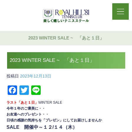
2023 WINTER SALE ~ 「あと１日」
2023 WINTER SALE ~ 「あと１日」
投稿日
2023年12月13日
F
T
Li
a
wi
n
ラスト「あと１日」
WINTER SALE
c
tt
e
今年１年のご褒美に・・
お友達へのプレゼント・・
e
er
日頃の感謝の気持ちを「プレゼン」にしてお届けしませんか
b
SALE 開催中～１２/１４（木）