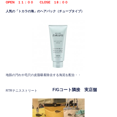
o
OPEN １１：００ CLOSE １8：００
o
人気の「トカラの海」のヘアパック（チューブタイプ）
k
地肌の汚れや毛穴の皮脂吸着除去する海泥を配合・・
F/
Gコート隣接 実店舗
RTRテニスストリート