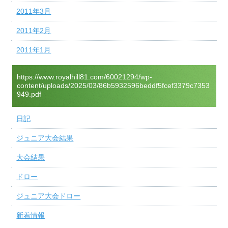
2011年3月
2011年2月
2011年1月
https://www.royalhill81.com/60021294/wp-
content/uploads/2025/03/86b5932596beddf5fcef3379c7353
949.pdf
日記
ジュニア大会結果
大会結果
ドロー
ジュニア大会ドロー
新着情報