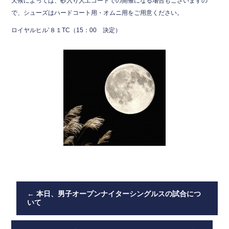
b
天候によっては、砂入り人工コートでの開催になる場合もございますの
で、シューズはハードコート用・オムニ用をご用意ください。
o
ロイヤルヒル’８１TC（15：00 決定）
o
k
←
本日、男子オープンナイターシングルスの試合につ
いて