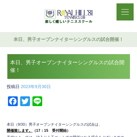
本日、男子オープンナイターシングルスの試合開催！
本日、男子オープンナイターシングルスの試合開
催！
投稿日
2023年9月30日
F
T
Li
a
wi
n
c
tt
e
本日（9/30）男子オープンナイターシングルスの試合は、
e
er
開催致します。
（17：15 受付開始）