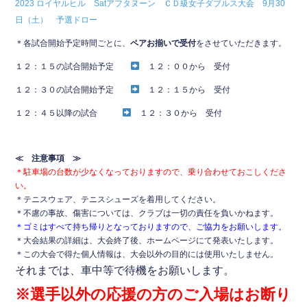
2023 ロイヤルヒル Satアフタヌーン ＣＤ級女子ダブルス大会 9月30
b
日（土） 予選ドロー
o
＊各試合開始予定時間ごとに、
ペアお揃いで受付
をさせていただきます。
o
１２：１５の試合開始予定
１２：００から 受付
k
１２：３０の試合開始予定
１２：１５から 受付
１２：４５以降の試合
１２：３０から 受付
≪ 注意事項 ≫
＊駐車場の台数が少なくなっておりますので、乗り合わせておこしくださ
い。
＊テニスウェア、テニスシューズを着用してください。
＊不慮の事故、傷害については、クラブは一切の責任を負いかねます。
＊ゴミはすべて持ち帰りとなっておりますので、ご協力をお願いします。
＊大会結果の詳細は、大会終了後、ホームページにて発表いたします。
＊この大会で得た個人情報は、大会以外の目的には使用いたしません。
それまでは、車中等で待機をお願いします。
※選手以外の応援の方のご入場はお断り