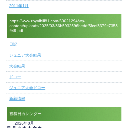
2011年1月
https://www.royalhill81.com/60021294/wp-
content/uploads/2025/03/86b5932596beddf5fcef3379c7353
949.pdf
日記
ジュニア大会結果
大会結果
ドロー
ジュニア大会ドロー
新着情報
投稿日カレンダー
2026年8月
日
月
火
水
木
金
土