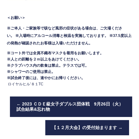
＜お願い＞
※ご本人・ご家族等で咳など風邪の症状がある場合は、ご欠場くださ
い。
※入場時にアルコール消毒と検温を実施しております。
※37.5度以上
の発熱が確認されたお客様は入場いただけません。
※コート外では全員不織布マスクを着用をお願いします。
※人との距離を２ｍ以上をあけてください。
※クラブハウス内の飲食は禁止。テラスでは可
。
※シャワーのご使用は禁止。
※試合終了後には、速やかにお帰りください。
ロイヤルヒル’８１TC
←
2023 ＣＤＥ級女子ダブルス団体戦 9月26日（火）
試合結果&忘れ物
【１２月大会】の受付始まります
→