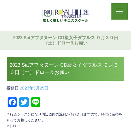
2023 Satアフタヌーン CD級女子ダブルス ９月３０日
（土）ドロー＆お願い
2023 Satアフタヌーン CD級女子ダブルス ９月３
０日（土）ドロー＆お願い
投稿日
2023年9月29日
F
T
Li
a
wi
n
＊行楽シーズンになり周辺道路の混雑が予想されますので、時間に余裕を
c
tt
e
もってお越しください。
✤ドロー
e
er