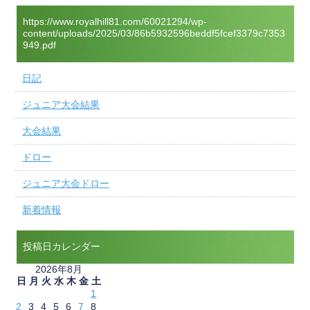
https://www.royalhill81.com/60021294/wp-
content/uploads/2025/03/86b5932596beddf5fcef3379c7353
949.pdf
日記
ジュニア大会結果
大会結果
ドロー
ジュニア大会ドロー
新着情報
投稿日カレンダー
2026年8月
日
月
火
水
木
金
土
1
2
3
4
5
6
7
8