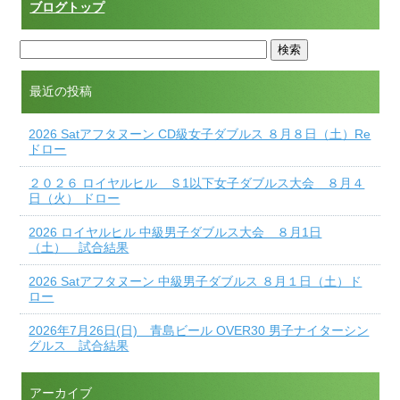
ブログトップ
最近の投稿
2026 Satアフタヌーン CD級女子ダブルス ８月８日（土）Re
ドロー
２０２６ ロイヤルヒル Ｓ1以下女子ダブルス大会 ８月４
日（火） ドロー
2026 ロイヤルヒル 中級男子ダブルス大会 ８月1日
（土） 試合結果
2026 Satアフタヌーン 中級男子ダブルス ８月１日（土）ド
ロー
2026年7月26日(日) 青島ビール OVER30 男子ナイターシン
グルス 試合結果
アーカイブ