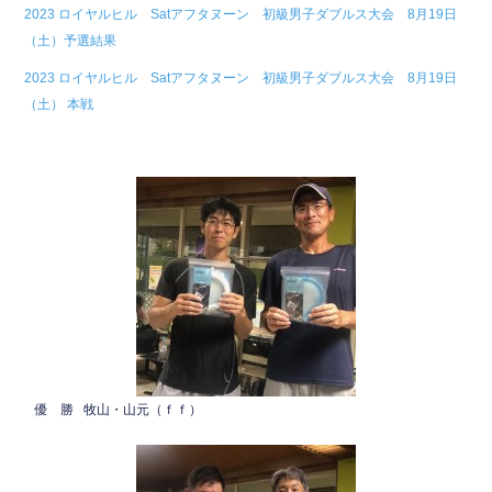
2023 ロイヤルヒル Satアフタヌーン 初級男子ダブルス大会 8月19日
b
（土）予選結果
o
2023 ロイヤルヒル Satアフタヌーン 初級男子ダブルス大会 8月19日
o
（土） 本戦
k
優 勝 牧山・山元（ｆｆ）